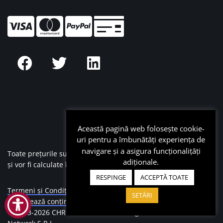
Această pagină web folosește cookie-
uri pentru a îmbunătăți experiența de
navigare și a asigura funcționalițăți
Toate prețurile sunt afișate în Euro (€), nu conțin TVA
adiționale.
și vor fi calculate în LEI la cursul BNR + 2%.
RESPINGE
ACCEPTĂ TOATE
Termeni și Condiții
|
Despre Cookie
|
SETĂRI
Raportează conținut ilegal
|
A.N.P.C.
|
SOL
© 2013-
2026 CHROOT este marca înregistrată a Chroot