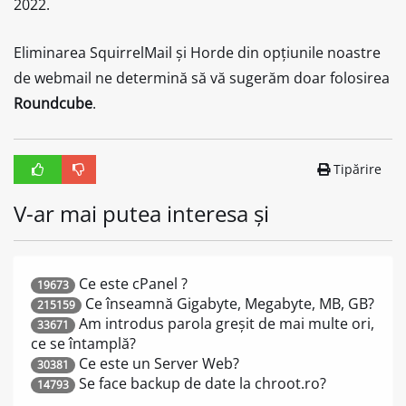
2022.
Eliminarea SquirrelMail și Horde din opțiunile noastre
de webmail ne determină să vă sugerăm doar folosirea
Roundcube
.
Tipărire
V-ar mai putea interesa și
Ce este cPanel ?
19673
Ce înseamnă Gigabyte, Megabyte, MB, GB?
215159
Am introdus parola greșit de mai multe ori,
33671
ce se întamplă?
Ce este un Server Web?
30381
Se face backup de date la chroot.ro?
14793