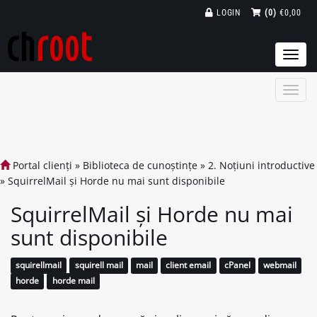
LOGIN
(0)
€0,00
Togg
navi
Portal clienți
»
Biblioteca de cunoștințe
»
2. Noțiuni introductive
»
SquirrelMail și Horde nu mai sunt disponibile
SquirrelMail și Horde nu mai
sunt disponibile
squirellmail
squirell mail
mail
client email
cPanel
webmail
horde
horde mail