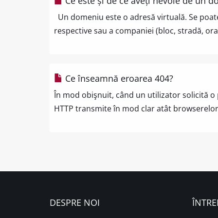
Ce este și de ce aveți nevoie de un 
Un domeniu este o adresă virtuală. Se poate f
respective sau a companiei (bloc, stradă, oraș
Ce înseamnă eroarea 404?
În mod obişnuit, când un utilizator solicită 
HTTP transmite în mod clar atât browserelor, 
DESPRE NOI
ÎNTRE