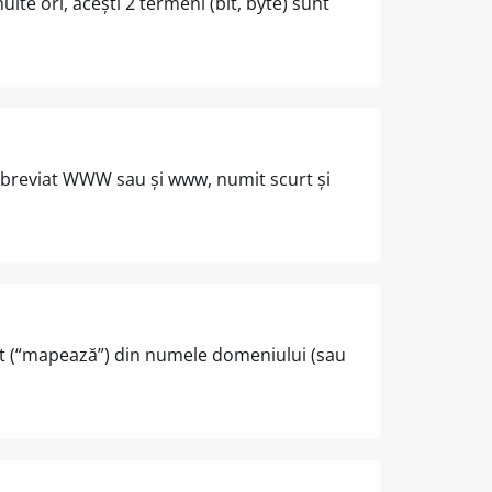
te ori, acești 2 termeni (bit, byte) sunt
breviat WWW sau și www, numit scurt și
apt (“mapează”) din numele domeniului (sau