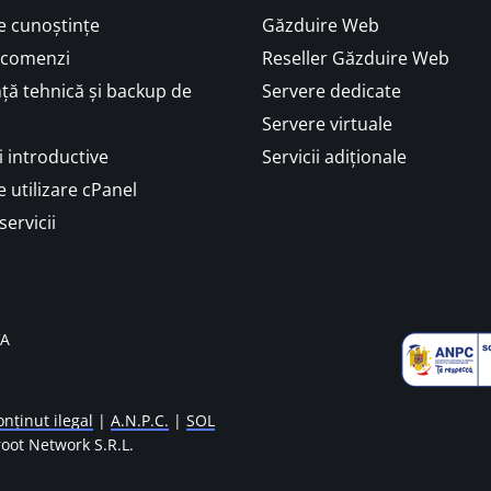
e cunoștințe
Găzduire Web
i comenzi
Reseller Găzduire Web
ță tehnică și backup de
Servere dedicate
Servere virtuale
 introductive
Servicii adiționale
 utilizare cPanel
servicii
VA
nținut ilegal
|
A.N.P.C.
|
SOL
oot Network S.R.L.