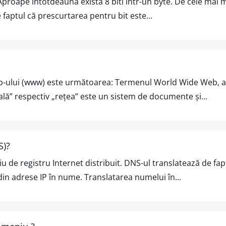
roape întotdeauna există 8 biti într-un byte. De cele mai mul
 faptul că prescurtarea pentru bit este...
b-ului (www) este următoarea: Termenul World Wide Web, a
ă” respectiv „rețea” este un sistem de documente și...
S)?
 de registru Internet distribuit. DNS-ul translatează de f
 din adrese IP în nume. Translatarea numelui în...