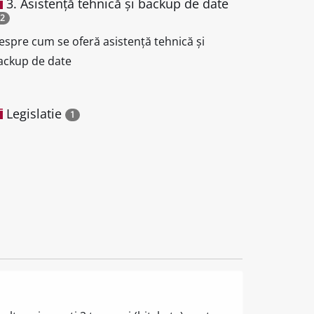
3. Asistență tehnică și backup de date
2
espre cum se oferă asistență tehnică și
ackup de date
Legislatie
1