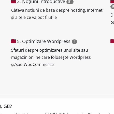
2. Noțiuni introductive
51
9
Câteva noțiuni de bază despre hosting, Internet
D
și altele ce vă pot fi utile
b
5. Optimizare Wordpress
4
Sfaturi despre optimizarea unui site sau
magazin online care folosește Wordpress
și/sau WooCommerce
B, GB?