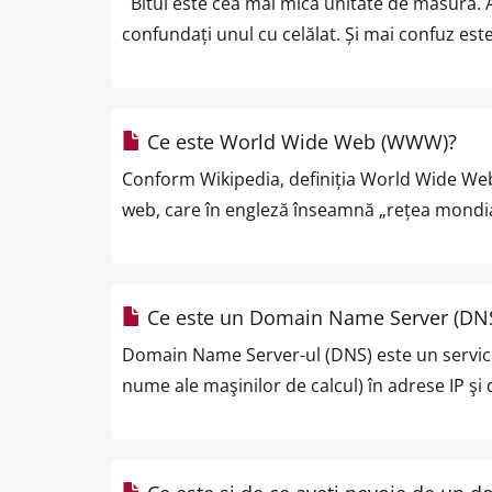
Bitul este cea mai mică unitate de măsură. Ap
confundați unul cu celălat. Și mai confuz este
Ce este World Wide Web (WWW)?
Conform Wikipedia, definiția World Wide We
web, care în engleză înseamnă „rețea mondial
Ce este un Domain Name Server (DN
Domain Name Server-ul (DNS) este un serviciu
nume ale maşinilor de calcul) în adrese IP şi