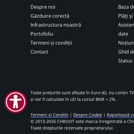
Despre noi
Baza d
Găzduire corectă
Plăţi ş
Infrastructura noastră
Asisten
Portofoliu
date
Termeni și condiții
Noțiuni
Contact
Ghid de
Status 
Toate prețurile sunt afișate în Euro (€), nu conțin T
și vor fi calculate în LEI la cursul BNR + 2%.
Termeni și Condiții
|
Despre Cookie
|
Raportează co
© 2013-
2026 CHROOT este marca înregistrată a Chr
Toate drepturile rezervate proprietarului.