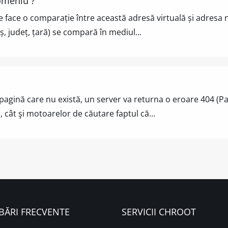
domeniu ?
ace o comparație între această adresă virtuală și adresa non
, județ, țară) se compară în mediul...
o pagină care nu există, un server va returna o eroare 404 (P
cât şi motoarelor de căutare faptul că...
BĂRI FRECVENTE
SERVICII CHROOT