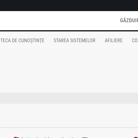
GĂZDUI
OTECA DE CUNOȘTINȚE
STAREA SISTEMELOR
AFILIERE
CO