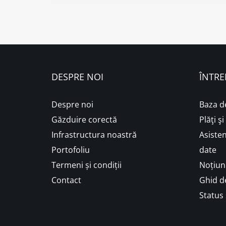
DESPRE NOI
ÎNTRE
Despre noi
Baza d
Găzduire corectă
Plăţi ş
Infrastructura noastră
Asisten
Portofoliu
date
Termeni și condiții
Noțiuni
Contact
Ghid de
Status 