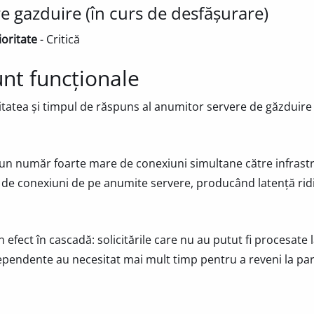
 gazduire (în curs de desfășurare)
ioritate
- Critică
sunt funcționale
itatea și timpul de răspuns al anumitor servere de găzduire a
t un număr foarte mare de conexiuni simultane către infrastr
r de conexiuni de pe anumite servere, producând latență ridi
n efect în cascadă: solicitările care nu au putut fi procesate
dependente au necesitat mai mult timp pentru a reveni la pa