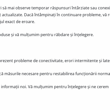
ori să mai observe temporar răspunsuri întârziate sau conex
t actualizate. Dacă întâmpinați în continuare probleme, vă r
ul exact de eroare.
duse și vă mulțumim pentru răbdare și înțelegere.
ezent probleme de conectivitate, erori intermitente și late
ică măsurile necesare pentru restabilirea funcționării norma
informații noi. Vă mulțumim pentru înțelegere și ne cerem 