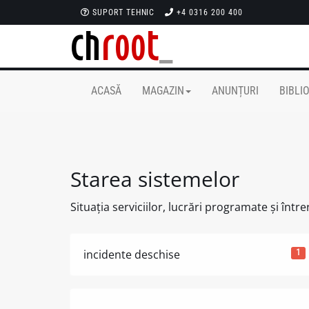
SUPORT TEHNIC
+4 0316 200 400
ACASĂ
MAGAZIN
ANUNȚURI
BIBLI
Starea sistemelor
Situația serviciilor, lucrări programate și între
1
incidente deschise