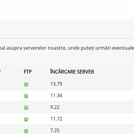
eal asupra serverelor noastre, unde puteți urmări eventual
P
FTP
ÎNCĂRCARE SERVER
13.79
11.34
9.22
11.72
7.25