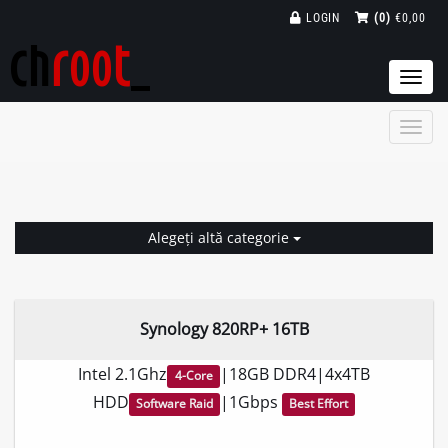
LOGIN
(0)
€0,00
Togg
navi
Alegeți altă categorie
Synology 820RP+ 16TB
Intel 2.1Ghz
|18GB DDR4|4x4TB
4-Core
HDD
|1Gbps
Software Raid
Best Effort