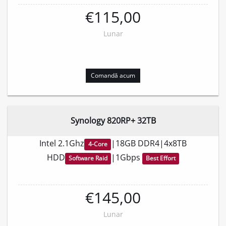
€115,00
Lunar
Comandă acum
Synology 820RP+ 32TB
Intel 2.1Ghz
|18GB DDR4|4x8TB
4-Core
HDD
|1Gbps
Software Raid
Best Effort
€145,00
Lunar