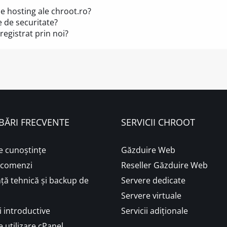
de hosting ale chroot.ro?
e de securitate?
registrat prin noi?
BĂRI FRECVENTE
SERVICII CHROOT
e cunoștințe
Găzduire Web
i comenzi
Reseller Găzduire Web
ță tehnică și backup de
Servere dedicate
Servere virtuale
 introductive
Servicii adiționale
 utilizare cPanel