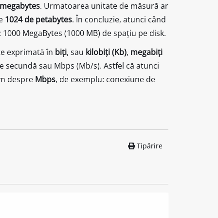
 megabytes
. Urmatoarea unitate de măsură ar
re
1024 de petabytes
. În concluzie, atunci când
u: 1000 MegaBytes (1000 MB) de spațiu pe disk.
te exprimată în
biți
, sau
kilobiți (Kb)
,
megabiți
pe secundă sau Mbps (Mb/s). Astfel că atunci
tăm despre
Mbps
, de exemplu: conexiune de
Tipărire