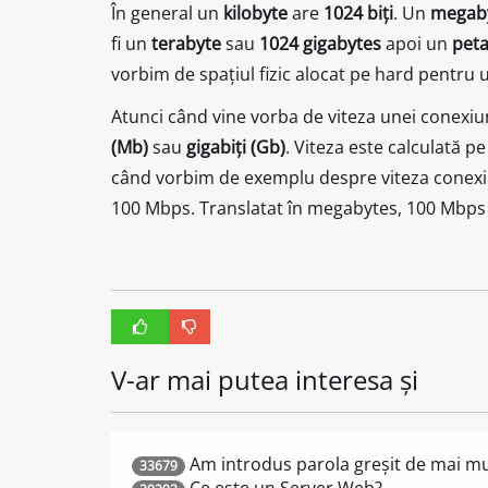
În general un
kilobyte
are
1024 biți
. Un
megab
fi un
terabyte
sau
1024 gigabytes
apoi un
pet
vorbim de spațiul fizic alocat pe hard pentru 
Atunci când vine vorba de viteza unei conexi
(Mb)
sau
gigabiți (Gb)
. Viteza este calculată 
când vorbim de exemplu despre viteza conexiu
100 Mbps. Translatat în megabytes, 100 Mbp
V-ar mai putea interesa și
Am introdus parola greșit de mai mul
33679