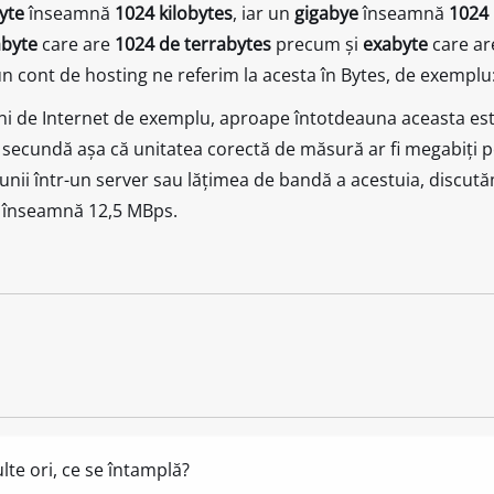
yte
înseamnă
1024 kilobytes
, iar un
gigabye
înseamnă
1024
abyte
care are
1024 de terrabytes
precum și
exabyte
care a
un cont de hosting ne referim la acesta în Bytes, de exempl
uni de Internet de exemplu, aproape întotdeauna aceasta es
pe secundă așa că unitatea corectă de măsură ar fi megabiți 
nii într-un server sau lățimea de bandă a acestuia, discu
s înseamnă 12,5 MBps.
te ori, ce se întamplă?