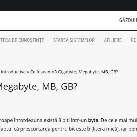
GĂZDUI
OTECA DE CUNOȘTINȚE
STAREA SISTEMELOR
AFILIERE
CO
 introductive
»
Ce înseamnă Gigabyte, Megabyte, MB, GB?
Megabyte, MB, GB?
oape întotdeauna există 8 biti într-un
byte
. De cele mai mul
 faptul că prescurtarea pentru bit este
b
(litera mică), iar pe