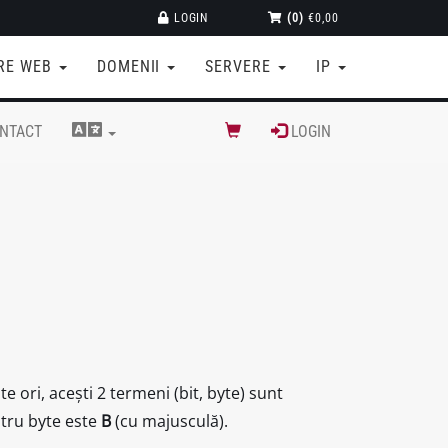
LOGIN
(0)
€0,00
RE WEB
DOMENII
SERVERE
IP
NTACT
LOGIN
te ori, acești 2 termeni (bit, byte) sunt
ntru byte este
B
(cu majusculă).