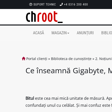
SUPORT TEHNIC
+4 0316 200 400
ACASĂ
MAGAZIN
ANUNȚURI
BIBLI
Portal clienți
»
Biblioteca de cunoștințe
»
2. Noțiuni
Ce înseamnă Gigabyte, 
Bitul
este cea mai mică unitate de măsură. Apr
confundați unul cu celălat. Și mai confuz este