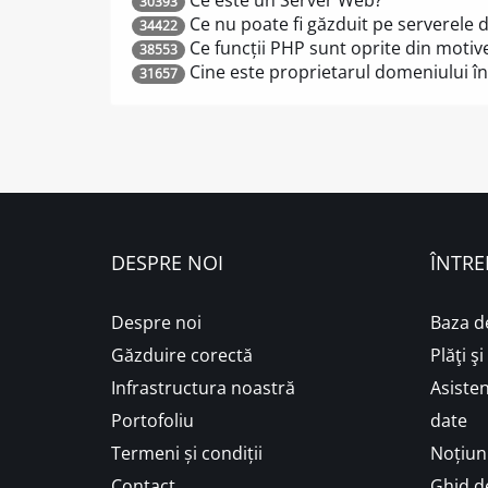
Ce este un Server Web?
30393
Ce nu poate fi găzduit pe serverele 
34422
Ce funcții PHP sunt oprite din motiv
38553
Cine este proprietarul domeniului în
31657
DESPRE NOI
ÎNTRE
Despre noi
Baza d
Găzduire corectă
Plăţi ş
Infrastructura noastră
Asisten
Portofoliu
date
Termeni și condiții
Noțiuni
Contact
Ghid de