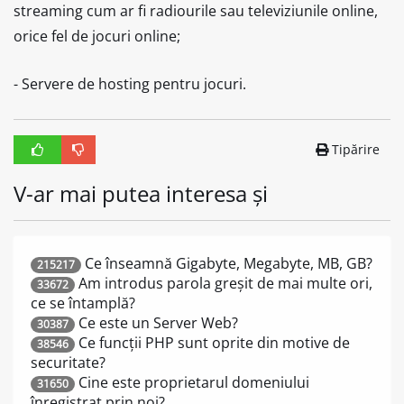
streaming cum ar fi radiourile sau televiziunile online,
orice fel de jocuri online;
- Servere de hosting pentru jocuri.
Tipărire
V-ar mai putea interesa și
Ce înseamnă Gigabyte, Megabyte, MB, GB?
215217
Am introdus parola greșit de mai multe ori,
33672
ce se întamplă?
Ce este un Server Web?
30387
Ce funcții PHP sunt oprite din motive de
38546
securitate?
Cine este proprietarul domeniului
31650
înregistrat prin noi?