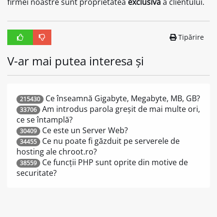
firmei noastre sunt proprietatea
exclusivă
a clientului.
Tipărire
V-ar mai putea interesa și
Ce înseamnă Gigabyte, Megabyte, MB, GB?
215430
Am introdus parola greșit de mai multe ori,
33706
ce se întamplă?
Ce este un Server Web?
30409
Ce nu poate fi găzduit pe serverele de
34455
hosting ale chroot.ro?
Ce funcții PHP sunt oprite din motive de
38559
securitate?