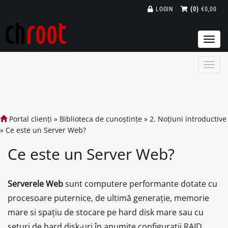
LOGIN
(0)
€0,00
Togg
navi
Portal clienți
»
Biblioteca de cunoștințe
»
2. Noțiuni introductive
»
Ce este un Server Web?
Ce este un Server Web?
Serverele Web
sunt computere performante dotate cu
procesoare puternice, de ultimă generație, memorie
mare si spațiu de stocare pe hard disk mare sau cu
seturi de hard disk-uri în anumite configurații RAID