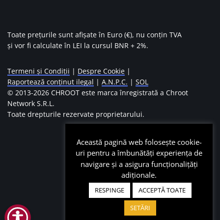
Toate prețurile sunt afișate în Euro (€), nu conțin TVA
și vor fi calculate în LEI la cursul BNR + 2%.
Termeni și Condiții
|
Despre Cookie
|
Raportează conținut ilegal
|
A.N.P.C.
|
SOL
© 2013-
2026 CHROOT este marca înregistrată a Chroot
Network S.R.L.
Toate drepturile rezervate proprietarului.
Această pagină web folosește cookie-
uri pentru a îmbunătăți experiența de
navigare și a asigura funcționalițăți
adiționale.
RESPINGE
ACCEPTĂ TOATE
SETĂRI