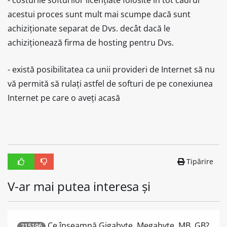
- costurile softurilor licențiate folosite în tot cadrul
acestui proces sunt mult mai scumpe dacă sunt
achiziționate separat de Dvs. decât dacă le
achiziționează firma de hosting pentru Dvs.
- există posibilitatea ca unii provideri de Internet să nu
vă permită să rulați astfel de softuri de pe conexiunea
Internet pe care o aveți acasă
Tipărire
V-ar mai putea interesa și
Ce înseamnă Gigabyte, Megabyte, MB, GB?
215196