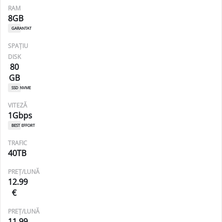
RAM
8GB
garantat
SPAȚIU
DISK
80
GB
ssd nvme
VITEZĂ
1Gbps
best effort
TRAFIC
40TB
PREȚ/LUNĂ
12.99
€
PREȚ/LUNĂ
11.99