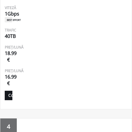
VITEZĂ
1Gbps
best effort
TRAFIC
40TB
PREȚ/LUNĂ
18.99
€
PREȚ/LUNĂ
16.99
€
Comandă
4