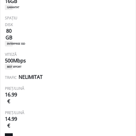
16GB
garantat
SPAȚIU
DISK
80
GB
enterprise ssd
VITEZĂ
500Mbps
best effort
NELIMITAT
TRAFIC
PREȚ/LUNĂ
16.99
€
PREȚ/LUNĂ
14.99
€