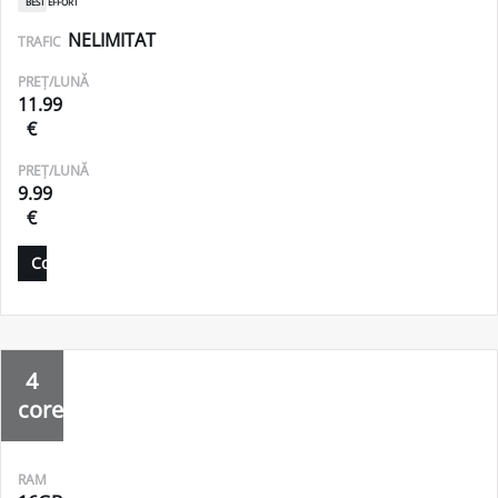
best effort
NELIMITAT
TRAFIC
PREȚ/LUNĂ
11.99
€
PREȚ/LUNĂ
9.99
€
Comandă
4
core
RAM