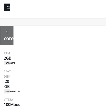
Comandă
1
core
RAM
2GB
garantat
SPAȚIU
DISK
20
GB
enterprise ssd
VITEZĂ
100Mbps