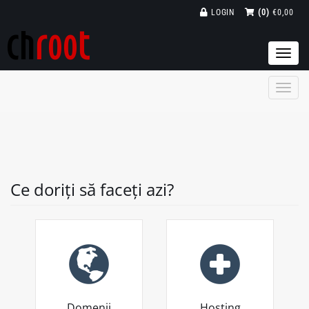
LOGIN
(0)
€0,00
Togg
navi
Ce doriți să faceți azi?
Domenii
Hosting