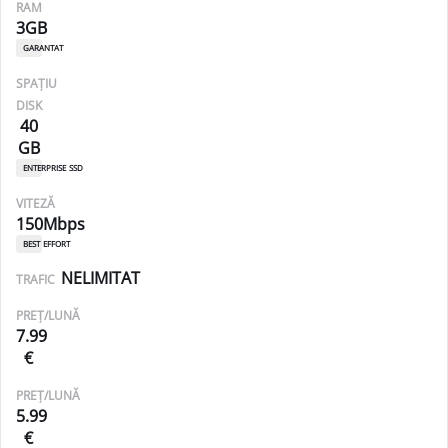
RAM
3GB
garantat
SPAȚIU
DISK
40
GB
enterprise ssd
VITEZĂ
150Mbps
best effort
NELIMITAT
TRAFIC
PREȚ/LUNĂ
7.99
€
PREȚ/LUNĂ
5.99
€