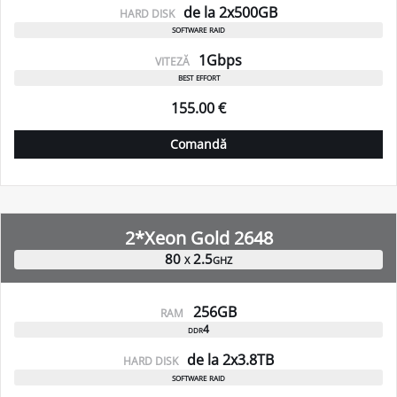
de la 2x500GB
HARD DISK
software raid
1Gbps
VITEZĂ
best effort
155.00 €
Comandă
2*Xeon Gold 2648
80 x 2.5ghz
256GB
RAM
ddr4
de la 2x3.8TB
HARD DISK
software raid