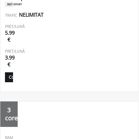
best effort
NELIMITAT
TRAFIC
PREȚ/LUNĂ
5.99
€
PREȚ/LUNĂ
3.99
€
Comandă
3
core
RAM