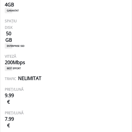
4GB
garantat
SPAȚIU
DISK
50
GB
enterprise ssd
VITEZĂ
200Mbps
best effort
NELIMITAT
TRAFIC
PREȚ/LUNĂ
9.99
€
PREȚ/LUNĂ
7.99
€