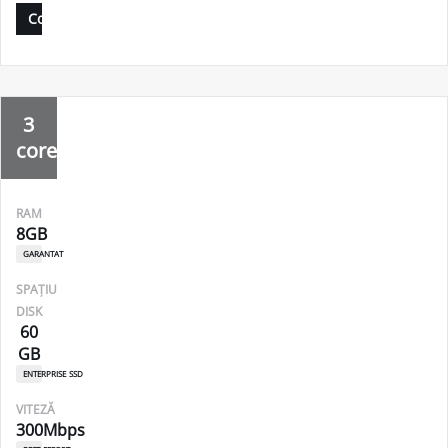
Comandă
3
core
RAM
8GB
garantat
SPAȚIU
DISK
60
GB
enterprise ssd
VITEZĂ
300Mbps