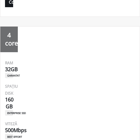
Comandă
4
core
RAM
32GB
garantat
SPAȚIU
DISK
160
GB
enterprise ssd
VITEZĂ
500Mbps
best effort