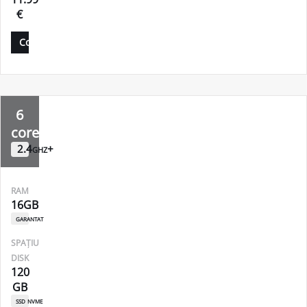
€
Comandă
6
core
2.4ghz+
RAM
16GB
garantat
SPAȚIU
DISK
120
GB
ssd nvme