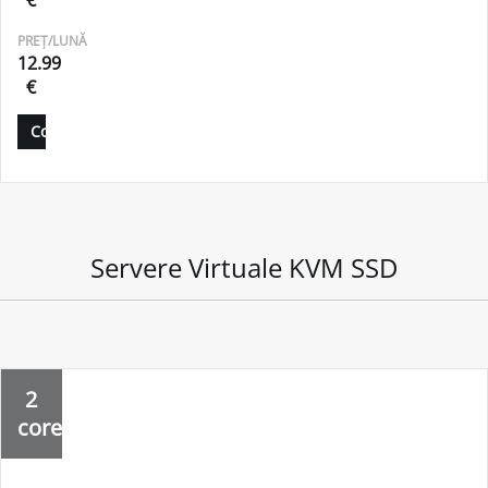
PREȚ/LUNĂ
12.99
€
Comandă
Servere Virtuale KVM SSD
2
core