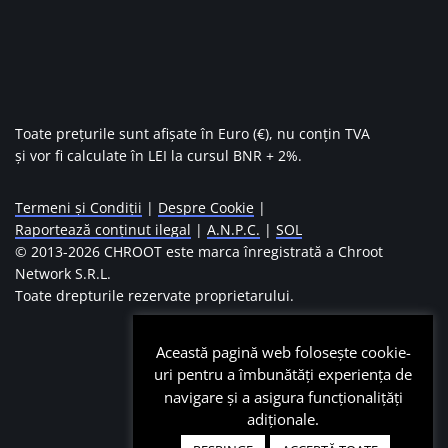
Toate prețurile sunt afișate în Euro (€), nu conțin TVA
și vor fi calculate în LEI la cursul BNR + 2%.
Termeni și Condiții
|
Despre Cookie
|
Raportează conținut ilegal
|
A.N.P.C.
|
SOL
© 2013-
2026 CHROOT este marca înregistrată a Chroot
Network S.R.L.
Toate drepturile rezervate proprietarului.
Această pagină web folosește cookie-
uri pentru a îmbunătăți experiența de
navigare și a asigura funcționalițăți
adiționale.