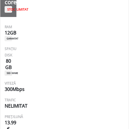
core
stoc limitat
RAM
12GB
garantat
SPAȚIU
DISK
80
GB
ssd nvme
VITEZĂ
300Mbps
TRAFIC
NELIMITAT
PREȚ/LUNĂ
13.99
€