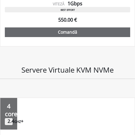
1Gbps
VITEZĂ
best effort
550.00 €
Comandă
Servere Virtuale KVM NVMe
4
core
2.4ghz+