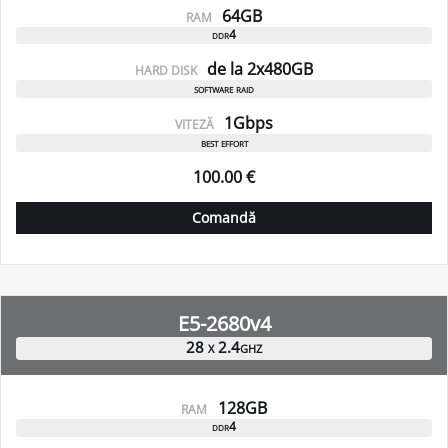
64GB
RAM
ddr4
de la 2x480GB
HARD DISK
software raid
1Gbps
VITEZĂ
best effort
100.00 €
Comandă
E5-2680v4
28 x 2.4ghz
128GB
RAM
ddr4