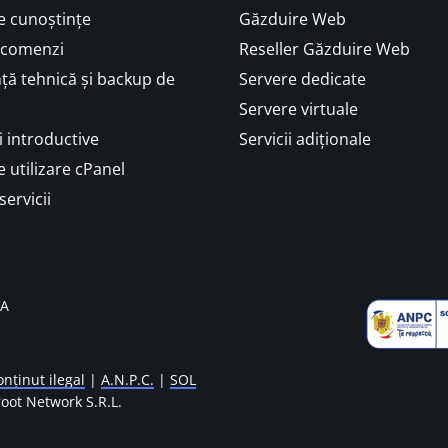
e cunoștințe
Găzduire Web
i comenzi
Reseller Găzduire Web
ță tehnică și backup de
Servere dedicate
Servere virtuale
 introductive
Servicii adiționale
 utilizare cPanel
servicii
VA
nținut ilegal
|
A.N.P.C.
|
SOL
oot Network S.R.L.