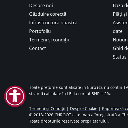
Despre noi
Baza d
Găzduire corectă
Plăţi ş
Infrastructura noastră
Asisten
Portofoliu
date
Termeni și condiții
Noțiuni
Contact
Ghid de
Status 
Toate prețurile sunt afișate în Euro (€), nu conțin T
și vor fi calculate în LEI la cursul BNR + 2%.
Termeni și Condiții
|
Despre Cookie
|
Raportează co
© 2013-
2026 CHROOT este marca înregistrată a Chr
Toate drepturile rezervate proprietarului.