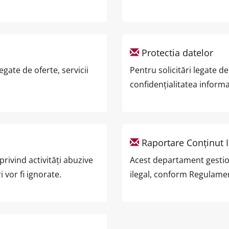
Protectia datelor
gate de oferte, servicii
Pentru solicitări legate d
confidențialitatea informaț
Raportare Conținut I
rivind activități abuzive
Acest departament gestion
i vor fi ignorate.
ilegal, conform Regulament