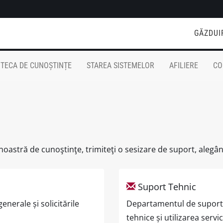
GĂZDUI
OTECA DE CUNOȘTINȚE
STAREA SISTEMELOR
AFILIERE
CO
 noastră de cunoştinţe, trimiteţi o sesizare de suport, alegâ
Suport Tehnic
nerale și solicitările
Departamentul de suport 
tehnice și utilizarea servic