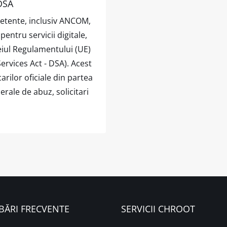
 DSA
petente, inclusiv ANCOM,
ntru servicii digitale,
eiul Regulamentului (UE)
Services Act - DSA). Acest
rilor oficiale din partea
erale de abuz, solicitari
BĂRI FRECVENTE
SERVICII CHROOT