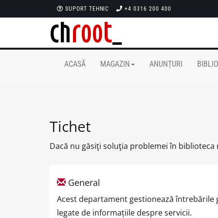
SUPORT TEHNIC
+4 0316 200 400
ACASĂ
MAGAZIN
ANUNȚURI
BIBLI
Tichet
Dacă nu găsiţi soluţia problemei în biblioteca
General
Acest departament gestionează întrebările ge
legate de informațiile despre servicii.