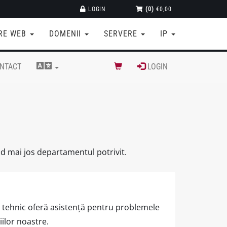
LOGIN
(0)
€0,00
RE WEB
DOMENII
SERVERE
IP
NTACT
LOGIN
nd mai jos departamentul potrivit.
tehnic oferă asistență pentru problemele
iilor noastre.