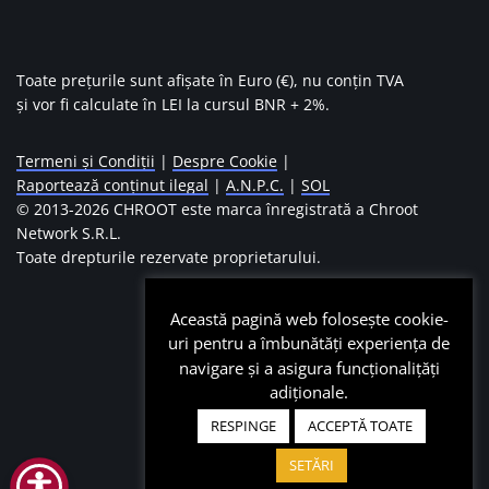
Toate prețurile sunt afișate în Euro (€), nu conțin TVA
și vor fi calculate în LEI la cursul BNR + 2%.
Termeni și Condiții
|
Despre Cookie
|
Raportează conținut ilegal
|
A.N.P.C.
|
SOL
© 2013-
2026 CHROOT este marca înregistrată a Chroot
Network S.R.L.
Toate drepturile rezervate proprietarului.
Această pagină web folosește cookie-
uri pentru a îmbunătăți experiența de
navigare și a asigura funcționalițăți
adiționale.
RESPINGE
ACCEPTĂ TOATE
SETĂRI