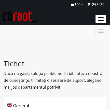
LOGIN
(0)
€0,00
Togg
navi
Tichet
Dacă nu găsiţi soluţia problemei în biblioteca noastră
de cunoştinţe, trimiteţi o sesizare de suport, alegând
mai jos departamentul potrivit.
General