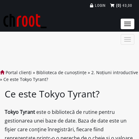
LOGIN
(0)
€0,00
Togg
navi
Portal clienți
»
Biblioteca de cunoștințe
»
2. Noțiuni introductive
»
Ce este Tokyo Tyrant?
Ce este Tokyo Tyrant?
Tokyo Tyrant
este o bibliotecă de rutine pentru
gestionarea unei baze de date. Baza de date este un
fişier care conţine înregistrări, fiecare fiind
reprezentate printr-o o pereche de o cheie şi o valoare.