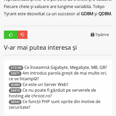
Fiecare cheie şi valoare are lungime variabila. Tokyo
Tyrant este dezvoltat ca un succesor al
GDBM
şi
QDBM
.
Tipărire
V-ar mai putea interesa și
Ce înseamnă Gigabyte, Megabyte, MB, GB?
215149
Am introdus parola greșit de mai multe ori,
33671
ce se întamplă?
Ce este un Server Web?
30380
Ce nu poate fi găzduit pe serverele de
34410
hosting ale chroot.ro?
Ce funcții PHP sunt oprite din motive de
38542
securitate?