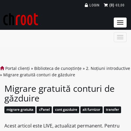
LOGIN
(0)
€0,00
Togg
navi
Portal clienți
»
Biblioteca de cunoștințe
»
2. Noțiuni introductive
»
Migrare gratuită conturi de găzduire
Migrare gratuită conturi de
găzduire
migrare gratuita
cPanel
cont gazduire
alt furnizor
transfer
Acest articol este LIVE, actualizat permanent. Pentru