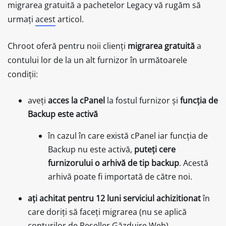
migrarea gratuită a pachetelor Legacy vă rugăm să
urmați
acest
articol.
Chroot oferă pentru noii clienți
migrarea gratuită
a
contului lor de la un alt furnizor în următoarele
condiții:
aveți
acces la cPanel
la fostul furnizor și
funcția de
Backup este activă
în cazul în care există cPanel iar funcția de
Backup nu este activă,
puteți cere
furnizorului o arhivă de tip backup
. Acestă
arhivă poate fi importată de către noi.
ați achitat pentru 12 luni serviciul achizitionat
în
care doriți să faceți migrarea (nu se aplică
conturilor de Reseller Găzduire Web)