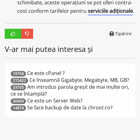
schimbate, aceste operațiuni se pot oferi contra-
cost conform tarifelor pentru
serviciile adiționale
.
Tipărire
V-ar mai putea interesa și
Ce este cPanel ?
19704
Ce înseamnă Gigabyte, Megabyte, MB, GB?
215422
Am introdus parola greșit de mai multe ori,
33705
ce se întamplă?
Ce este un Server Web?
30409
Se face backup de date la chroot.ro?
14874