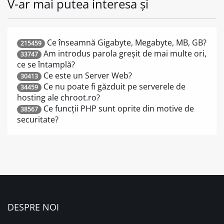
V-ar mai putea interesa și
Ce înseamnă Gigabyte, Megabyte, MB, GB?
215459
Am introdus parola greșit de mai multe ori,
33747
ce se întamplă?
Ce este un Server Web?
30413
Ce nu poate fi găzduit pe serverele de
34459
hosting ale chroot.ro?
Ce funcții PHP sunt oprite din motive de
38567
securitate?
DESPRE NOI