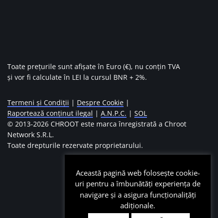
Toate prețurile sunt afișate în Euro (€), nu conțin TVA
și vor fi calculate în LEI la cursul BNR + 2%.
Termeni și Condiții
|
Despre Cookie
|
Raportează conținut ilegal
|
A.N.P.C.
|
SOL
© 2013-
2026 CHROOT este marca înregistrată a Chroot
Network S.R.L.
Toate drepturile rezervate proprietarului.
Această pagină web folosește cookie-
uri pentru a îmbunătăți experiența de
navigare și a asigura funcționalițăți
adiționale.