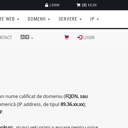
LOGIN
(0)
€0,00
RE WEB
DOMENII
SERVERE
IP
NTACT
LOGIN
 un nume calificat de domeniu (
FQDN, sau
umerică (IP address, de tipul
89.36.xx.xx
);
IP
.
ookup
), atunci veţi primi o eroare pentru orice