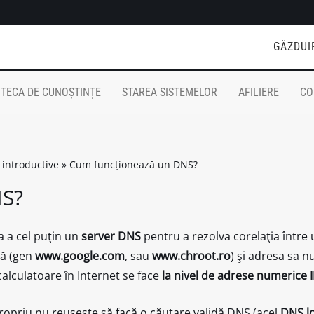
GĂZDUI
OTECA DE CUNOȘTINȚE
STAREA SISTEMELOR
AFILIERE
CO
 introductive
»
Cum funcționează un DNS?
NS?
a a cel puţin un
server DNS
pentru a rezolva corelaţia între
ală (gen
www.google.com
, sau
www.chroot.ro
) şi adresa sa n
alculatoare în Internet se face
la nivel de adrese numerice 
propriu nu reuşeşte să facă o căutare validă DNS (acel
DNS l