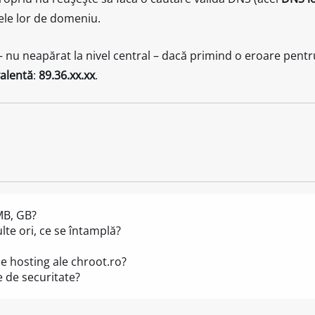
ele lor de domeniu.
 nu neapărat la nivel central – dacă primind o eroare pentr
valentă
:
89.36.xx.xx
.
MB, GB?
te ori, ce se întamplă?
de hosting ale chroot.ro?
e de securitate?