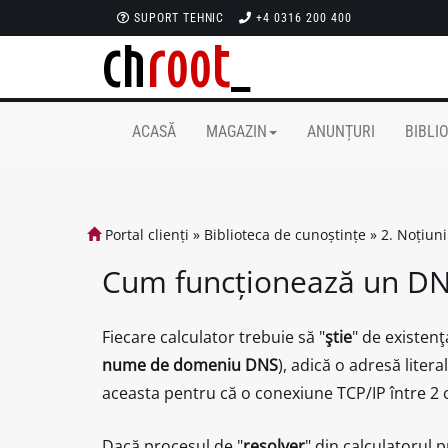
SUPORT TEHNIC
+4 0316 200 400
ACASĂ
MAGAZIN
ANUNȚURI
BIBLI
Portal clienți
»
Biblioteca de cunoștințe
»
2. Noțiuni
Cum funcționează un D
Fiecare calculator trebuie să "
ştie
" de existenţ
nume de domeniu DNS
), adică o adresă liter
aceasta pentru că o conexiune TCP/IP între 2 c
Dacă procesul de "
resolver
" din calculatorul 