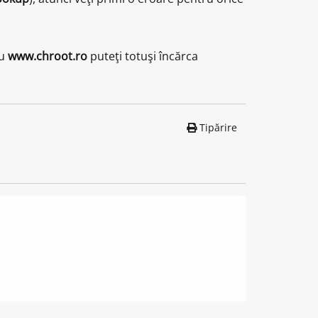
u
www.chroot.ro
puteţi totuşi încărca
Tipărire