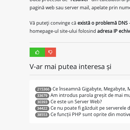
pagină web sau server mail, apelate prin num
Vă puteţi convinge că
există o problemă DNS
–
homepage-ul site-ului folosind
adresa IP echi
V-ar mai putea interesa și
Ce înseamnă Gigabyte, Megabyte, 
215366
Am introdus parola greșit de mai mul
33679
Ce este un Server Web?
30393
Ce nu poate fi găzduit pe serverele 
34422
Ce funcții PHP sunt oprite din motiv
38553