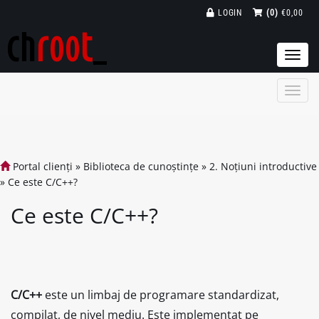
LOGIN
(0)
€0,00
Togg
navi
Portal clienți
»
Biblioteca de cunoștințe
»
2. Noțiuni introductive
»
Ce este C/C++?
Ce este C/C++?
C/C++
este un limbaj de programare standardizat,
compilat, de nivel mediu. Este implementat pe