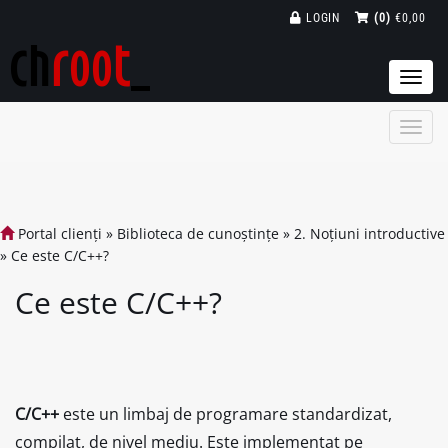
LOGIN
(0)
€0,00
Togg
navi
Portal clienți
»
Biblioteca de cunoștințe
»
2. Noțiuni introductive
»
Ce este C/C++?
Ce este C/C++?
C/C++
este un limbaj de programare standardizat,
compilat, de nivel mediu. Este implementat pe