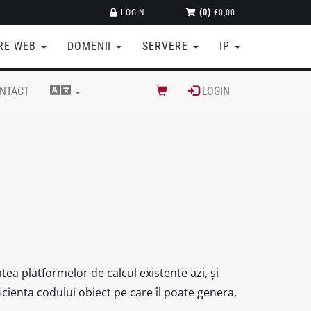
LOGIN
(0)
€0,00
RE WEB
DOMENII
SERVERE
IP
NTACT
LOGIN
a platformelor de calcul existente azi, și
ciența codului obiect pe care îl poate genera,