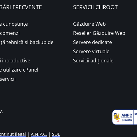
BĂRI FRECVENTE
SERVICII CHROOT
e cunoștințe
Găzduire Web
i comenzi
Reseller Găzduire Web
ță tehnică și backup de
Servere dedicate
Servere virtuale
 introductive
Servicii adiționale
 utilizare cPanel
servicii
VA
nținut ilegal
|
A.N.P.C.
|
SOL