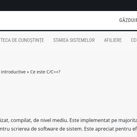
GĂZDUI
OTECA DE CUNOȘTINȚE
STAREA SISTEMELOR
AFILIERE
CO
 introductive
»
Ce este C/C++?
at, compilat, de nivel mediu. Este implementat pe majoritate
ru scrierea de software de sistem. Este apreciat pentru efi