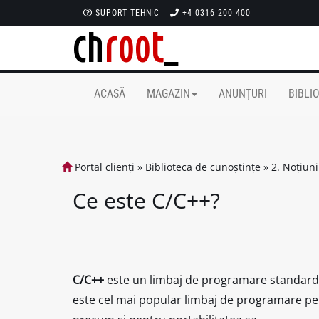
SUPORT TEHNIC
+4 0316 200 400
ACASĂ
MAGAZIN
ANUNȚURI
BIBLI
Portal clienți
»
Biblioteca de cunoștințe
»
2. Noțiuni
Ce este C/C++?
C/C++
este un limbaj de programare standardiz
este cel mai popular limbaj de programare pent