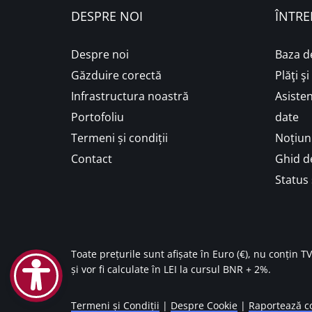
DESPRE NOI
ÎNTRE
Despre noi
Baza d
Găzduire corectă
Plăţi ş
Infrastructura noastră
Asisten
Portofoliu
date
Termeni și condiții
Noțiuni
Contact
Ghid de
Status 
Toate prețurile sunt afișate în Euro (€), nu conțin T
și vor fi calculate în LEI la cursul BNR + 2%.
Termeni și Condiții
|
Despre Cookie
|
Raportează co