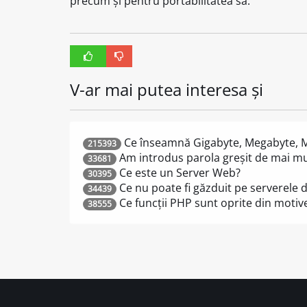
precum și pentru portabilitatea sa.
V-ar mai putea interesa și
Ce înseamnă Gigabyte, Megabyte, 
215393
Am introdus parola greșit de mai mul
33681
Ce este un Server Web?
30395
Ce nu poate fi găzduit pe serverele 
34439
Ce funcții PHP sunt oprite din motiv
38555