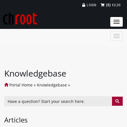
LOGIN
(0)
€0,00
Togg
navi
Knowledgebase
Portal Home
»
Knowledgebase
»
Articles