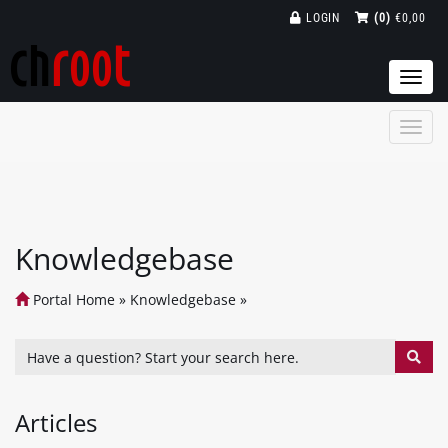
LOGIN
(0)
€0,00
Togg
navi
Knowledgebase
Portal Home
»
Knowledgebase
»
Articles