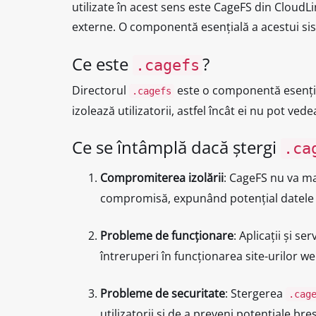
utilizate în acest sens este CageFS din CloudLi
externe. O componentă esențială a acestui si
Ce este
?
.cagefs
Directorul
este o componentă esențial
.cagefs
izolează utilizatorii, astfel încât ei nu pot ved
Ce se întâmplă dacă ștergi
.ca
Compromiterea izolării
: CageFS nu va ma
compromisă, expunând potențial datele uti
Probleme de funcționare
: Aplicații și s
întreruperi în funcționarea site-urilor we
Probleme de securitate
: Stergerea
.cag
utilizatorii și de a preveni potențiale bre