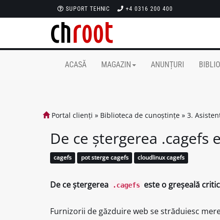
SUPORT TEHNIC
+4 0316 200 400
ACASĂ
MAGAZIN
ANUNȚURI
BIBLI
Portal clienți
»
Biblioteca de cunoștințe
»
3. Asiste
De ce ștergerea .cagefs e
cagefs
pot sterge cagefs
cloudlinux cagefs
De ce ștergerea
este o greșeală criti
.cagefs
Furnizorii de găzduire web se străduiesc mereu 