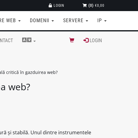
LOGIN
(0)
€0,00
RE WEB
DOMENII
SERVERE
IP
NTACT
LOGIN
ală critică în gazduirea web?
rea web?
ură și stabilă. Unul dintre instrumentele