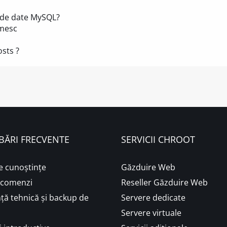
 de date MySQL?
imesc
sts ?
BĂRI FRECVENTE
SERVICII CHROOT
e cunoștințe
Găzduire Web
i comenzi
Reseller Găzduire Web
ță tehnică și backup de
Servere dedicate
Servere virtuale