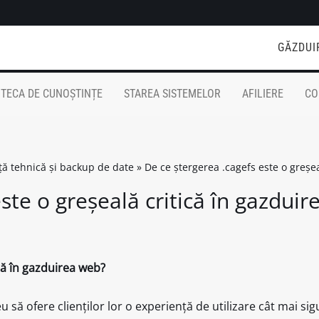
GĂZDUI
OTECA DE CUNOȘTINȚE
STAREA SISTEMELOR
AFILIERE
CO
nță tehnică și backup de date
»
De ce ștergerea .cagefs este o greșe
ste o greșeală critică în gazdui
că în gazduirea web?
să ofere clienților lor o experiență de utilizare cât mai sig