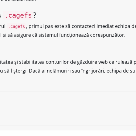
s
?
.cagefs
orul
, primul pas este să contactezi imediat echipa d
.cagefs
rul și să asigure că sistemul funcționează corespunzător.
tatea și stabilitatea conturilor de găzduire web ce rulează p
au să-l ștergi. Dacă ai nelămuriri sau îngrijorări, echipa de 