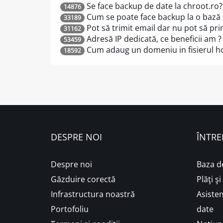
Se face backup de date la chroot.ro?
14876
Cum se poate face backup la o bază
33189
Pot să trimit email dar nu pot să pr
31162
Adresă IP dedicată, ce beneficii am ?
53459
Cum adaug un domeniu in fisierul ho
18592
DESPRE NOI
ÎNTRE
Despre noi
Baza d
Găzduire corectă
Plăţi ş
Infrastructura noastră
Asisten
Portofoliu
date