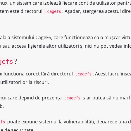
nux, un sistem care izolează fiecare cont de utilizator pentr
stem este directorul
. Așadar, stergerea acestui dir
.cagefs
ă a sistemului CageFS, care funcționează ca o "cușcă" virtua
ea sau accesa fișierele altor utilizatori și nici nu pot vedea i
?
gefs
i funcționa corect fără directorul
. Acest lucru înse
.cagefs
lizatorilor la riscuri.
ervicii care depind de prezența
s-ar putea să nu mai f
.cagefs
b.
poate expune sistemul la vulnerabilități, deoarece una din
efs
șe de securitate.