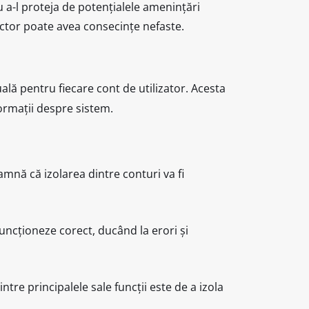
u a-l proteja de potențialele amenințări
ector poate avea consecințe nefaste.
lă pentru fiecare cont de utilizator. Acesta
nformații despre sistem.
amnă că izolarea dintre conturi va fi
uncționeze corect, ducând la erori și
tre principalele sale funcții este de a izola