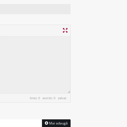
lines: 0 words: 0
salvat
Mai adaugă