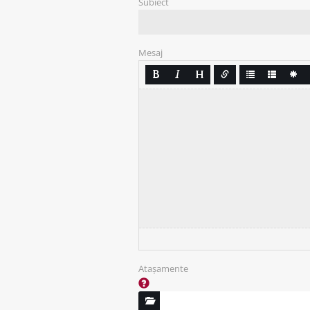
Subiect
Mesaj
Atașamente