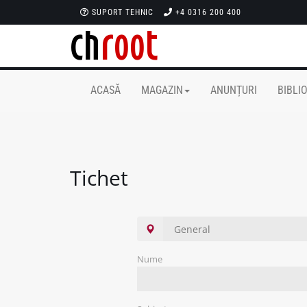
SUPORT TEHNIC
+4 0316 200 400
ACASĂ
MAGAZIN
ANUNȚURI
BIBLI
Tichet
Nume