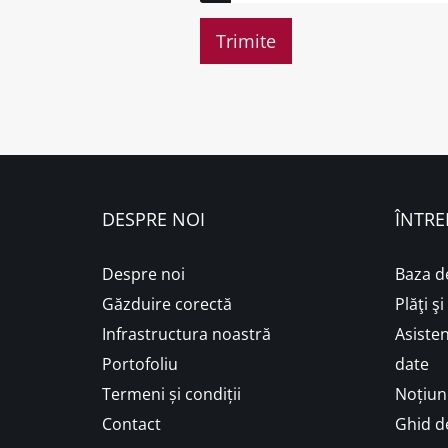
DESPRE NOI
ÎNTRE
Despre noi
Baza d
Găzduire corectă
Plăţi ş
Infrastructura noastră
Asisten
Portofoliu
date
Termeni și condiții
Noțiuni
Contact
Ghid de