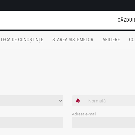
GĂZDUI
OTECA DE CUNOȘTINȚE
STAREA SISTEMELOR
AFILIERE
CO
Adresa e-mail