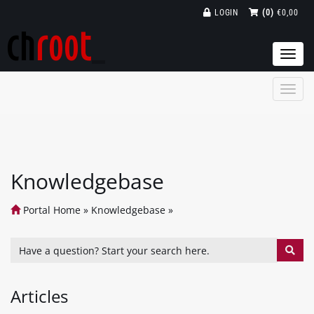
LOGIN
(0)
€0,00
Togg
navi
Knowledgebase
Portal Home
»
Knowledgebase
»
Articles