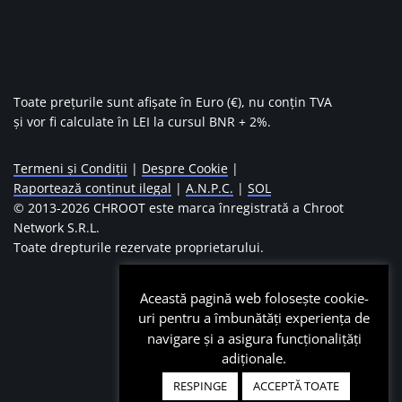
Toate prețurile sunt afișate în Euro (€), nu conțin TVA
și vor fi calculate în LEI la cursul BNR + 2%.
Termeni și Condiții
|
Despre Cookie
|
Raportează conținut ilegal
|
A.N.P.C.
|
SOL
© 2013-
2026 CHROOT este marca înregistrată a Chroot
Network S.R.L.
Toate drepturile rezervate proprietarului.
Această pagină web folosește cookie-
uri pentru a îmbunătăți experiența de
navigare și a asigura funcționalițăți
adiționale.
RESPINGE
ACCEPTĂ TOATE