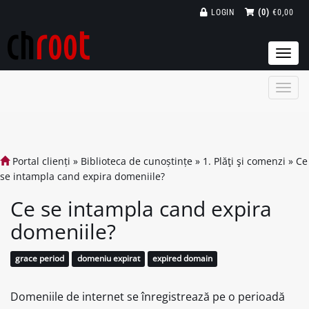
LOGIN
(0)
€0,00
Togg
navi
Portal clienți
»
Biblioteca de cunoștințe
»
1. Plăţi şi comenzi
»
Ce
se intampla cand expira domeniile?
Ce se intampla cand expira
domeniile?
grace period
domeniu expirat
expired domain
Domeniile de internet se înregistrează pe o perioadă