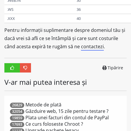
.WEB.IN
30
.WS
36
.XXX
40
Pentru informații suplimentare despre domeniul tău și
dacă vrei să afli ce se întâmplă și care sunt costurile
când acesta expiră te rugăm să ne
contactezi
.
Tipărire
V-ar mai putea interesa și
Metode de plată
26829
Găzduire web, 15 zile pentru testare ?
32054
Plata unei facturi din contul de PayPal
19859
Ce curs foloseste Chroot ?
17693
Upgrade pachete legacy
11118