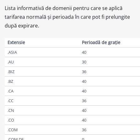
Lista informativă de domenii pentru care se aplică
tarifarea normală și perioada în care pot fi prelungite
după expirare.
Extensie
Perioadă de grație
.ASIA
40
.AU
30
.BIZ
36
.BZ
40
.CA
40
.CC
36
.CN
40
.CO
40
.COM
36
.COM.DE
0