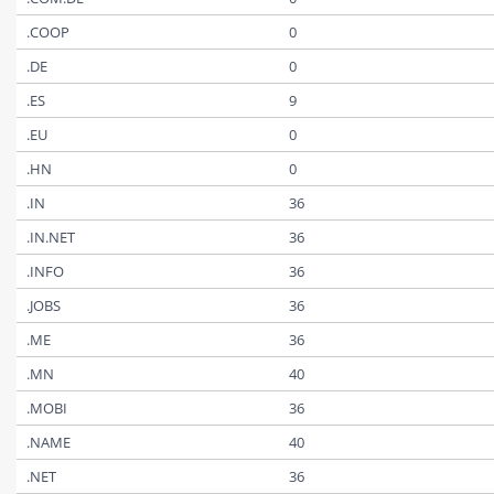
.COOP
0
.DE
0
.ES
9
.EU
0
.HN
0
.IN
36
.IN.NET
36
.INFO
36
.JOBS
36
.ME
36
.MN
40
.MOBI
36
.NAME
40
.NET
36