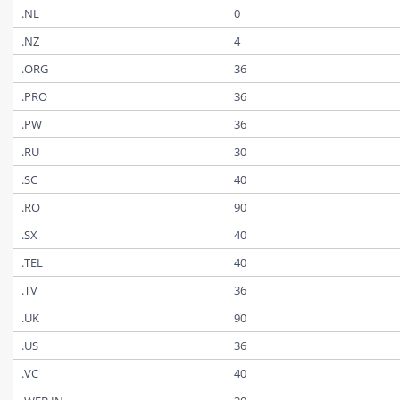
.NL
0
.NZ
4
.ORG
36
.PRO
36
.PW
36
.RU
30
.SC
40
.RO
90
.SX
40
.TEL
40
.TV
36
.UK
90
.US
36
.VC
40