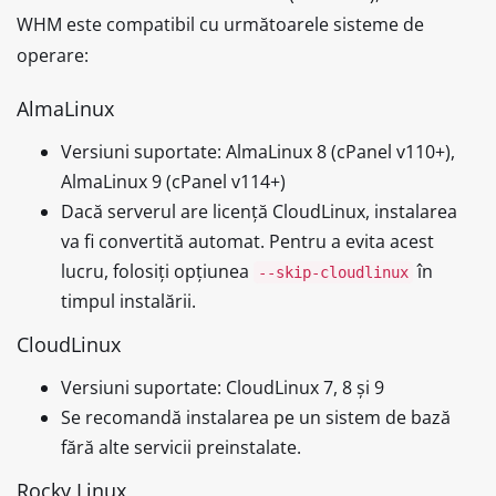
WHM este compatibil cu următoarele sisteme de
operare:
AlmaLinux
Versiuni suportate: AlmaLinux 8 (cPanel v110+),
AlmaLinux 9 (cPanel v114+)
Dacă serverul are licență CloudLinux, instalarea
va fi convertită automat. Pentru a evita acest
lucru, folosiți opțiunea
în
--skip-cloudlinux
timpul instalării.
CloudLinux
Versiuni suportate: CloudLinux 7, 8 și 9
Se recomandă instalarea pe un sistem de bază
fără alte servicii preinstalate.
Rocky Linux