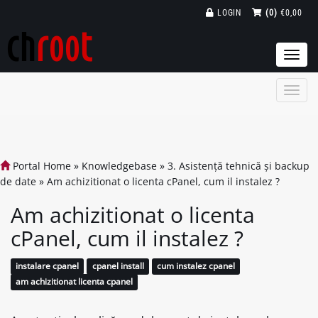
LOGIN
(0)
€0,00
Togg
navi
Portal Home
»
Knowledgebase
»
3. Asistență tehnică și backup
de date
»
Am achizitionat o licenta cPanel, cum il instalez ?
Am achizitionat o licenta
cPanel, cum il instalez ?
instalare cpanel
cpanel install
cum instalez cpanel
am achizitionat licenta cpanel