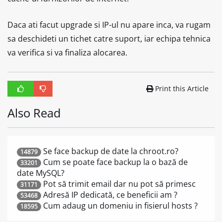
Daca ati facut upgrade si IP-ul nu apare inca, va rugam
sa deschideti un tichet catre suport, iar echipa tehnica
va verifica si va finaliza alocarea.
Print this Article
Also Read
Se face backup de date la chroot.ro?
14879
Cum se poate face backup la o bază de
33201
date MySQL?
Pot să trimit email dar nu pot să primesc
31171
Adresă IP dedicată, ce beneficii am ?
53468
Cum adaug un domeniu in fisierul hosts ?
18595