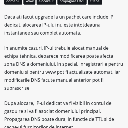
domeniu
www
alocare IP
propagare DNS
cPanel
Daca ati facut upgrade la un pachet care include IP
dedicat, alocarea IP-ului nu este intotdeauna
instantanee sau complet automata.
In anumite cazuri, IP-ul trebuie alocat manual de
echipa tehnica, deoarece modificarea poate afecta
zona DNS a domeniului. In special, inregistrarile pentru
domeniu si pentru www pot fi actualizate automat, iar
modificarile DNS facute manual anterior pot fi
suprascrise.
Dupa alocare, IP-ul dedicat va fi vizibil in contul de
gazduire si va fi asociat domeniului principal.
Propagarea DNS poate dura, in functie de TTL si de
cache-ul furnizorilor de internet.