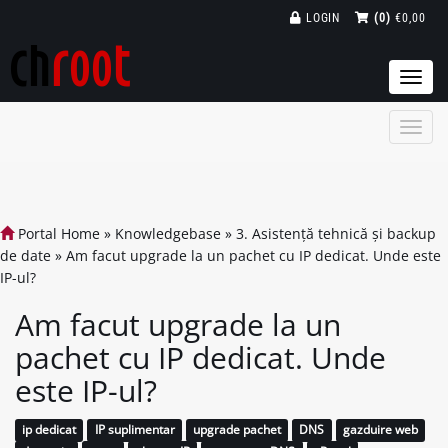
LOGIN
(0)
€0,00
Togg
navi
Portal Home
»
Knowledgebase
»
3. Asistență tehnică și backup
de date
»
Am facut upgrade la un pachet cu IP dedicat. Unde este
IP-ul?
Am facut upgrade la un
pachet cu IP dedicat. Unde
este IP-ul?
ip dedicat
IP suplimentar
upgrade pachet
DNS
gazduire web