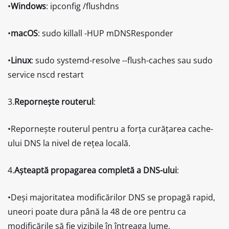
•
Windows
: ipconfig /flushdns
•
macOS
: sudo killall -HUP mDNSResponder
•
Linux
: sudo systemd-resolve --flush-caches sau sudo
service nscd restart
3.
Repornește routerul
:
•Repornește routerul pentru a forța curățarea cache-
ului DNS la nivel de rețea locală.
4.
Așteaptă propagarea completă a DNS-ului
:
•Deși majoritatea modificărilor DNS se propagă rapid,
uneori poate dura până la 48 de ore pentru ca
modificările să fie vizibile în întreaga lume.