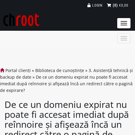
LOGIN
(0)
€0,00
Togg
navi
Portal clienți
»
Biblioteca de cunoștințe
»
3. Asistență tehnică și
backup de date
»
De ce un domeniu expirat nu poate fi accesat
imediat după reînnoire și afişează încă un redirect către o pagină
de expirare?
De ce un domeniu expirat nu
poate fi accesat imediat după
reînnoire și afişează încă un
redirect către o pagină de