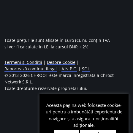
Toate prețurile sunt afișate în Euro (€), nu conțin TVA
și vor fi calculate în LEI la cursul BNR + 2%.
Termeni și Condiții
|
Despre Cookie
|
Raportează conținut ilegal
|
A.N.P.C.
|
SOL
© 2013-
2026 CHROOT este marca înregistrată a Chroot
Network S.R.L.
Toate drepturile rezervate proprietarului.
Această pagină web folosește cookie-
uri pentru a îmbunătăți experiența de
navigare și a asigura funcționalițăți
adiționale.