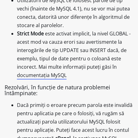
Utilizatorii de MySQL ce folosesc parole de tip
vechi (înainte de MySQL 4.1), nu se vor mai putea
conecta, datorită unor diferențe în algoritmul de
stocare al parolelor.
Strict Mode
este activat implicit, la nivel GLOBAL -
acest mod va cauza erori sau avertismente la
interogările de tip UPDATE sau INSERT dacă, de
exemplu, tipul de date pentru o coloană este
incorect. Mai multe informații puteți găsi în
documentația MySQL
Rezolvări, în funcție de natura problemei
întâmpinate:
Dacă primiți o eroare precum parola este invalidă
pentru aplicatia pe care o folosiți, vă rugăm să
actualizați parola utilizatorului MySQL folosit
pentru aplicație. Puteți face acest lucru în contul