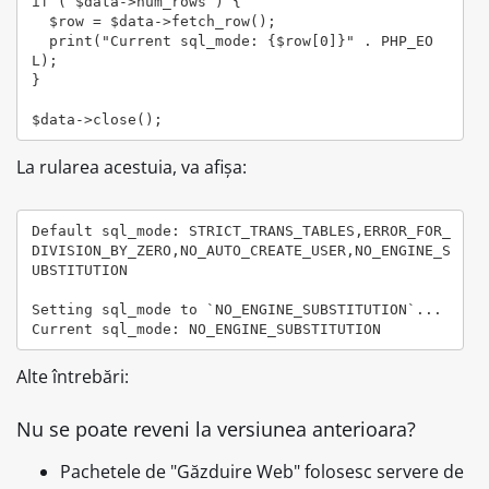
if ( $data->num_rows ) {

  $row = $data->fetch_row();

  print("Current sql_mode: {$row[0]}" . PHP_EO
L);

}

$data->close();
La rularea acestuia, va afișa:
Default sql_mode: STRICT_TRANS_TABLES,ERROR_FOR_
DIVISION_BY_ZERO,NO_AUTO_CREATE_USER,NO_ENGINE_S
UBSTITUTION

Setting sql_mode to `NO_ENGINE_SUBSTITUTION`...

Current sql_mode: NO_ENGINE_SUBSTITUTION
Alte întrebări:
Nu se poate reveni la versiunea anterioara?
Pachetele de "Găzduire Web" folosesc servere de