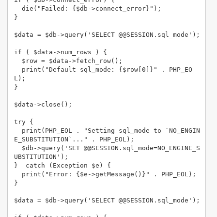
  die("Failed: {$db->connect_error}");

}

$data = $db->query('SELECT @@SESSION.sql_mode');

if ( $data->num_rows ) {

  $row = $data->fetch_row();

  print("Default sql_mode: {$row[0]}" . PHP_EO
L);

}

$data->close();

try {

  print(PHP_EOL . "Setting sql_mode to `NO_ENGIN
E_SUBSTITUTION`..." . PHP_EOL);

  $db->query('SET @@SESSION.sql_mode=NO_ENGINE_S
UBSTITUTION');

}  catch (Exception $e) {

  print("Error: {$e->getMessage()}" . PHP_EOL);

}

$data = $db->query('SELECT @@SESSION.sql_mode');
