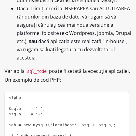
dumneavoastră
cPanel
, la secțiunea MySQL.
Dacă primiți erori la INSERAREA sau ACTULIZAREA
rândurilor din baza de date, vă rugam să vă
asigurați că rulați cea mai noua versiune a
platformei folosite (ex: Wordpress, Joomla, Drupal
etc.),
sau
dacă aplicația este realizată "in-house",
vă rugăm să luați legătura cu dezvoltatorul
acesteia.
Variabila
poate fi setată la execuția aplicației.
sql_mode
Un exemplu de cod PHP:
<?php

$sqlu    = '-';

$sqlp    = '-';

$db = new mysqli('localhost', $sqlu, $sqlp);

if ( $db->connect_error) {
