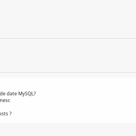
 de date MySQL?
imesc
sts ?