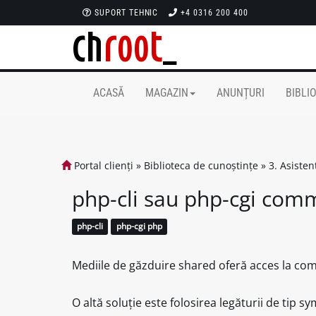
SUPORT TEHNIC
+4 0316 200 400
ACASĂ
MAGAZIN
ANUNȚURI
BIBLI
Portal clienți
»
Biblioteca de cunoștințe
»
3. Asiste
php-cli sau php-cgi com
php-cli
php-cgi php
Mediile de găzduire shared oferă acces la c
O altă soluție este folosirea legăturii de tip 