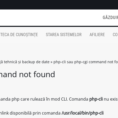
GĂZDUI
OTECA DE CUNOȘTINȚE
STAREA SISTEMELOR
AFILIERE
CO
nță tehnică și backup de date
»
php-cli sau php-cgi command not f
mand not found
omanda php care rulează în mod CLI. Comanda
php-cli
nu exis
symlink disponibilă prin comanda
/usr/local/bin/php-cli