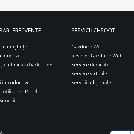
BĂRI FRECVENTE
SERVICII CHROOT
e cunoștințe
Găzduire Web
i comenzi
Reseller Găzduire Web
ță tehnică și backup de
Servere dedicate
Servere virtuale
 introductive
Servicii adiționale
 utilizare cPanel
servicii
VA