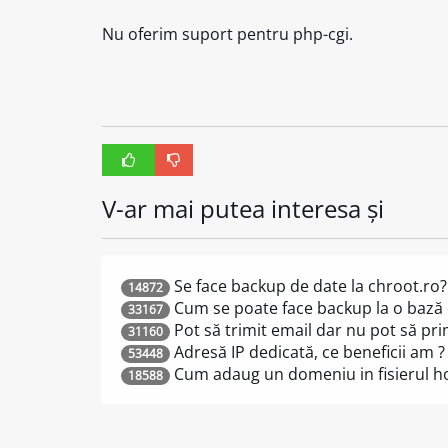
Nu oferim suport pentru php-cgi.
V-ar mai putea interesa și
Se face backup de date la chroot.ro?
14872
Cum se poate face backup la o bază
33167
Pot să trimit email dar nu pot să pr
31160
Adresă IP dedicată, ce beneficii am ?
53448
Cum adaug un domeniu in fisierul ho
18588