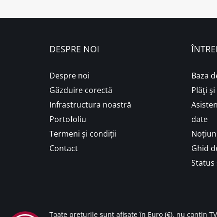
DESPRE NOI
ÎNTRE
Despre noi
Baza d
Găzduire corectă
Plăţi ş
Infrastructura noastră
Asisten
Portofoliu
date
Termeni și condiții
Noțiuni
Contact
Ghid de
Status 
Toate prețurile sunt afișate în Euro (€), nu conțin T