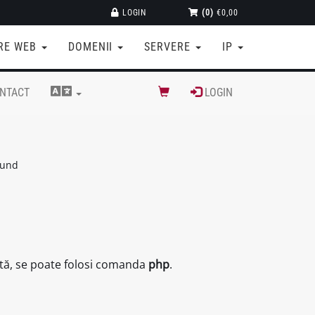
LOGIN
(0)
€0,00
RE WEB
DOMENII
SERVERE
IP
NTACT
LOGIN
ound
tă, se poate folosi comanda
php
.