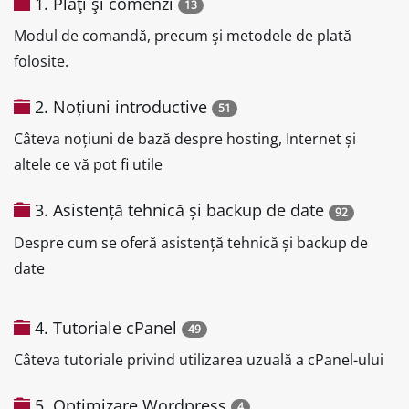
1. Plăţi şi comenzi
13
Modul de comandă, precum şi metodele de plată
folosite.
2. Noțiuni introductive
51
Câteva noțiuni de bază despre hosting, Internet și
altele ce vă pot fi utile
3. Asistență tehnică și backup de date
92
Despre cum se oferă asistență tehnică și backup de
date
4. Tutoriale cPanel
49
Câteva tutoriale privind utilizarea uzuală a cPanel-ului
5. Optimizare Wordpress
4