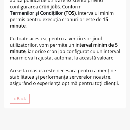
aplica politica de utilizare existentă privind
configurarea
cron jobs
. Conform
Termenilor și Condițiilor
(TOS)
, intervalul minim
permis pentru execuția cronurilor este de
15
minute
.
Cu toate acestea, pentru a veni în sprijinul
utilizatorilor, vom permite un
interval minim de 5
minute
, iar orice cron job configurat cu un interval
mai mic va fi ajustat automat la această valoare.
Această măsură este necesară pentru a menține
stabilitatea și performanța serverelor noastre,
asigurând o experiență optimă pentru toți clienții.
« Back