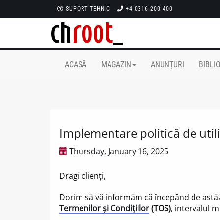
SUPORT TEHNIC
+4 0316 200 400
ACASĂ
MAGAZIN
ANUNȚURI
BIBLI
Implementare politică de util
Thursday, January 16, 2025
Dragi clienți,
Dorim să vă informăm că începând de astăzi 
Termenilor și Condițiilor
(TOS)
, intervalul 