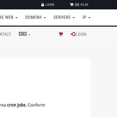
LOGIN
(0)
€0,00
RE WEB
DOMENII
SERVERE
IP
NTACT
LOGIN
area
cron jobs
. Conform