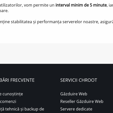
 utilizatorilor, vom permite un
interval minim de 5 minute
, i
oare.
ne stabilitatea și performanța serverelor noastre, asigurân
BĂRI FRECVENTE
SERVICII CHROOT
e cunoștințe
Găzduire Web
i comenzi
Reseller Găzduire Web
ță tehnică și backup de
Servere dedicate