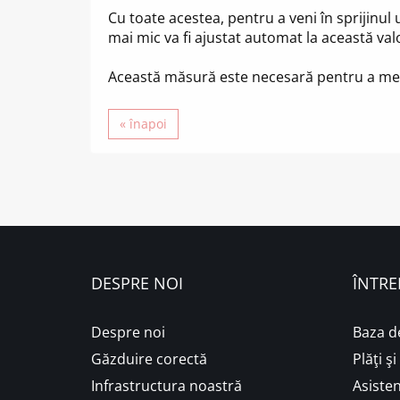
Cu toate acestea, pentru a veni în sprijinul
mai mic va fi ajustat automat la această val
Această măsură este necesară pentru a menți
« înapoi
DESPRE NOI
ÎNTRE
Despre noi
Baza d
Găzduire corectă
Plăţi ş
Infrastructura noastră
Asisten