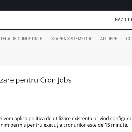
GĂZDUI
OTECA DE CUNOȘTINȚE
STAREA SISTEMELOR
AFILIERE
CO
izare pentru Cron Jobs
vom aplica politica de utilizare existentă privind configur
minim permis pentru execuția cronurilor este de
15 minute
.