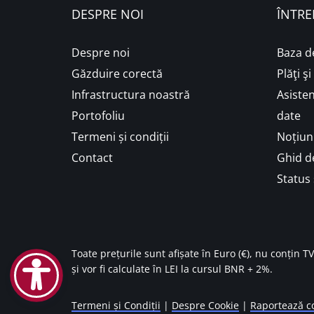
DESPRE NOI
ÎNTRE
Despre noi
Baza d
Găzduire corectă
Plăţi ş
Infrastructura noastră
Asisten
Portofoliu
date
Termeni și condiții
Noțiuni
Contact
Ghid de
Status 
Toate prețurile sunt afișate în Euro (€), nu conțin T
și vor fi calculate în LEI la cursul BNR + 2%.
Termeni și Condiții
|
Despre Cookie
|
Raportează co