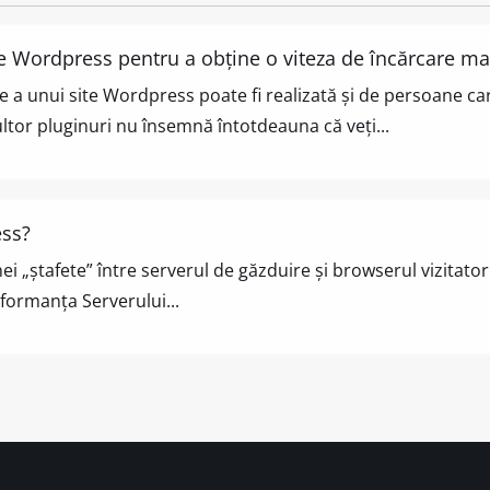
pe Wordpress pentru a obține o viteza de încărcare m
re a unui site Wordpress poate fi realizată și de persoane c
ltor pluginuri nu însemnă întotdeauna că veți...
ess?
i „ștafete” între serverul de găzduire și browserul vizitatoru
rformanța Serverului...