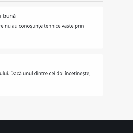
ai bună
are nu au conoștințe tehnice vaste prin
lui. Dacă unul dintre cei doi încetinește,