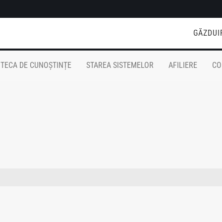
GĂZDUI
OTECA DE CUNOȘTINȚE
STAREA SISTEMELOR
AFILIERE
CO