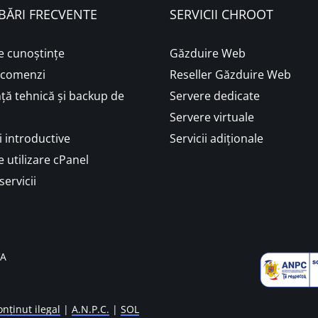
BĂRI FRECVENTE
SERVICII CHROOT
e cunoștințe
Găzduire Web
i comenzi
Reseller Găzduire Web
ță tehnică și backup de
Servere dedicate
Servere virtuale
 introductive
Servicii adiționale
 utilizare cPanel
servicii
VA
nținut ilegal
|
A.N.P.C.
|
SOL