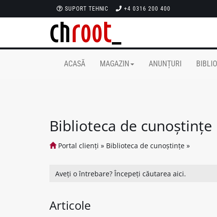
SUPORT TEHNIC
+4 0316 200 400
ACASĂ
MAGAZIN
ANUNȚURI
BIBLI
Biblioteca de cunoștințe
Portal clienți
»
Biblioteca de cunoștințe
»
Articole