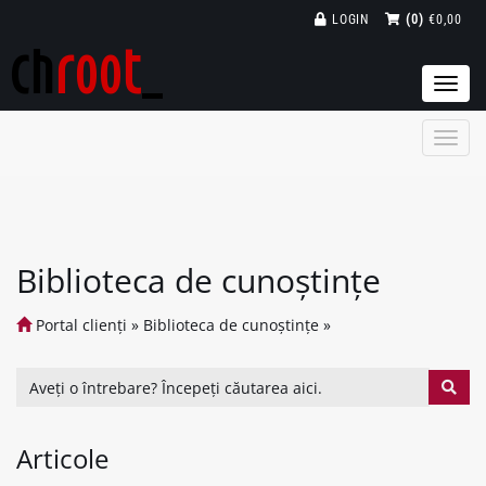
LOGIN
(0)
€0,00
Togg
navi
Biblioteca de cunoștințe
Portal clienți
»
Biblioteca de cunoștințe
»
Articole