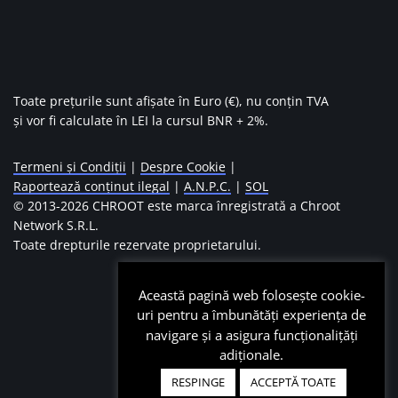
Toate prețurile sunt afișate în Euro (€), nu conțin TVA
și vor fi calculate în LEI la cursul BNR + 2%.
Termeni și Condiții
|
Despre Cookie
|
Raportează conținut ilegal
|
A.N.P.C.
|
SOL
© 2013-
2026 CHROOT este marca înregistrată a Chroot
Network S.R.L.
Toate drepturile rezervate proprietarului.
Această pagină web folosește cookie-
uri pentru a îmbunătăți experiența de
navigare și a asigura funcționalițăți
adiționale.
RESPINGE
ACCEPTĂ TOATE