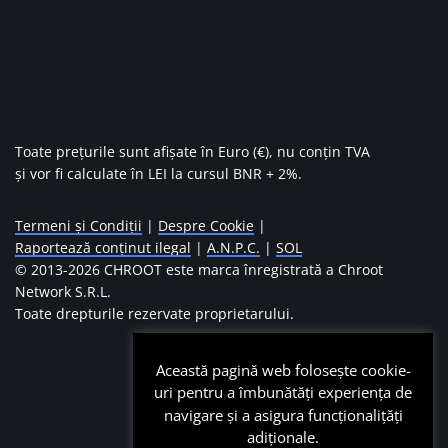
Toate prețurile sunt afișate în Euro (€), nu conțin TVA
și vor fi calculate în LEI la cursul BNR + 2%.
Termeni și Condiții
|
Despre Cookie
|
Raportează conținut ilegal
|
A.N.P.C.
|
SOL
© 2013-
2026 CHROOT este marca înregistrată a Chroot
Network S.R.L.
Toate drepturile rezervate proprietarului.
Această pagină web folosește cookie-
uri pentru a îmbunătăți experiența de
navigare și a asigura funcționalițăți
adiționale.