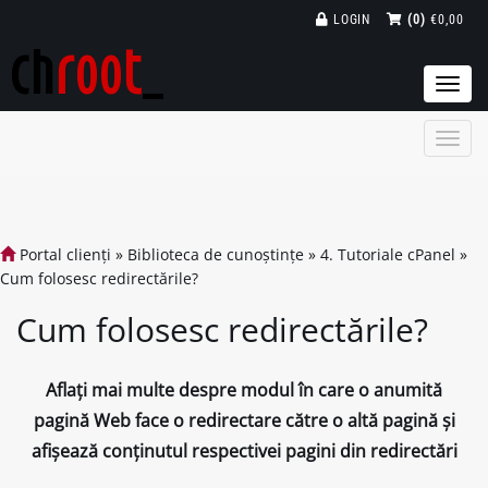
LOGIN
(0)
€0,00
Togg
navi
Portal clienți
»
Biblioteca de cunoștințe
»
4. Tutoriale cPanel
»
Cum folosesc redirectările?
Cum folosesc redirectările?
Aflați mai multe despre modul în care o anumită
pagină Web face o redirectare către o altă pagină și
afișează conținutul respectivei pagini din redirectări