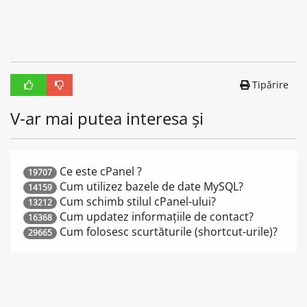
Tipărire
V-ar mai putea interesa și
Ce este cPanel ?
19707
Cum utilizez bazele de date MySQL?
14159
Cum schimb stilul cPanel-ului?
13212
Cum updatez informațiile de contact?
16368
Cum folosesc scurtăturile (shortcut-urile)?
29665