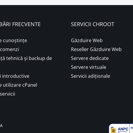
BĂRI FRECVENTE
SERVICII CHROOT
e cunoștințe
Găzduire Web
i comenzi
Reseller Găzduire Web
ță tehnică și backup de
Servere dedicate
Servere virtuale
 introductive
Servicii adiționale
 utilizare cPanel
servicii
VA