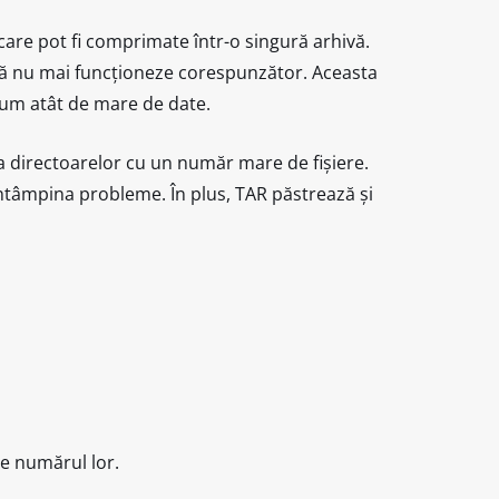
care pot fi comprimate într-o singură arhivă.
să nu mai funcționeze corespunzător. Aceasta
olum atât de mare de date.
a directoarelor cu un număr mare de fișiere.
întâmpina probleme. În plus, TAR păstrează și
de numărul lor.