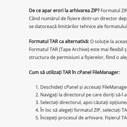
De ce apar erori la arhivarea ZIP?
Formatul ZIP 
Când numărul de fișiere dintr-un director de
se datorează limitărilor tehnice ale formatulu
Formatul TAR ca alternativă:
O soluție la acea
Formatul TAR (Tape Archive) este mai flexibil
structura de permisiuni a fișierelor, fiind o a
Cum să utilizați TAR în cPanel FileManager:
Deschideți cPanel și accesați FileManage
Navigați la directorul pe care doriți să-l a
Selectați directorul, apoi căutați opțiun
În loc să alegeți formatul ZIP, selectați T
Începeți procesul de arhivare. Fișierul TA