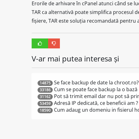
Erorile de arhivare în cPanel atunci când se lu
TAR ca alternativă poate simplifica procesul 
fișiere, TAR este soluția recomandată pentru a
V-ar mai putea interesa și
Se face backup de date la chroot.ro?
14875
Cum se poate face backup la o bază
33186
Pot să trimit email dar nu pot să pr
31162
Adresă IP dedicată, ce beneficii am ?
53459
Cum adaug un domeniu in fisierul ho
18590