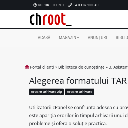
SUPORT TEHNIC
+4 0316 200 400
ACASĂ
MAGAZIN
ANUNȚURI
BIBLI
Portal clienți
»
Biblioteca de cunoștințe
»
3. Asiste
Alegerea formatului TAR
eroare arhivare zip
eroare arhivare
Utilizatorii cPanel se confruntă adesea cu pr
este apariția erorilor în timpul arhivării unui 
probleme și oferă o soluție practică.