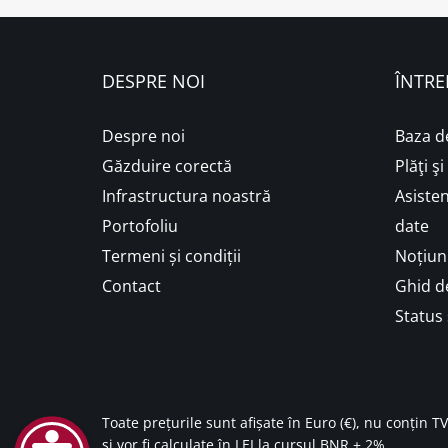
DESPRE NOI
ÎNTRE
Despre noi
Baza d
Găzduire corectă
Plăţi ş
Infrastructura noastră
Asisten
Portofoliu
date
Termeni și condiții
Noțiuni
Contact
Ghid de
Status 
Toate prețurile sunt afișate în Euro (€), nu conțin T
și vor fi calculate în LEI la cursul BNR + 2%.