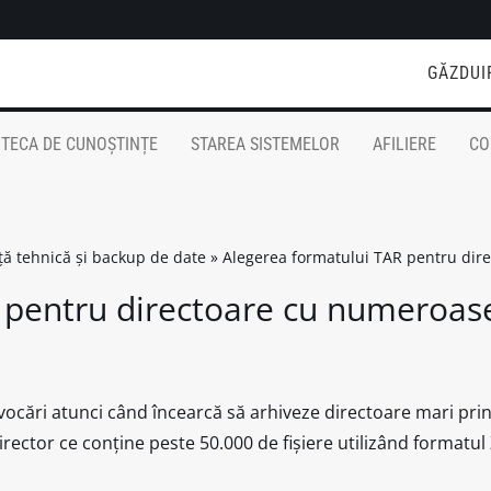
GĂZDUI
OTECA DE CUNOȘTINȚE
STAREA SISTEMELOR
AFILIERE
CO
nță tehnică și backup de date
»
Alegerea formatului TAR pentru dire
 pentru directoare cu numeroase
ovocări atunci când încearcă să arhiveze directoare mari p
director ce conține peste 50.000 de fișiere utilizând formatul 