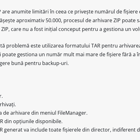
are anumite limitări în ceea ce privește numărul de fișiere 
pășește aproximativ 50.000, procesul de arhivare ZIP poate 
i ZIP, care nu a fost inițial conceput pentru a gestiona un v
stă problemă este utilizarea formatului TAR pentru arhivare
 și poate gestiona un număr mult mai mare de fișiere fără a 
legere bună pentru backup-uri.
r.
rhivați.
ea de arhivare din meniul FileManager.
AR din opțiunile disponibile.
R generat va include toate fișierele din director, indiferent 