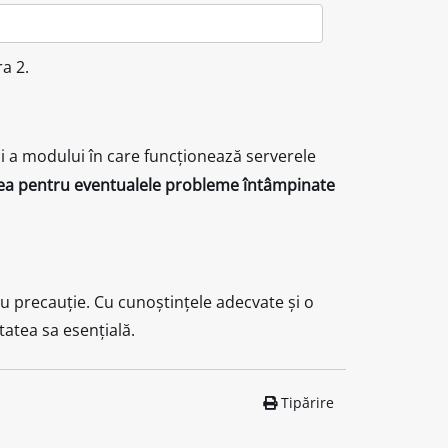
ra 2.
i a modului în care funcționează serverele
ea pentru eventualele probleme întâmpinate
.
 cu precauție. Cu cunoștințele adecvate și o
atea sa esențială.
Tipărire