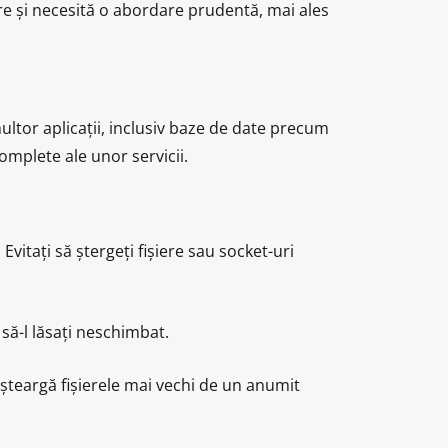
re și necesită o abordare prudentă, mai ales
ltor aplicații, inclusiv baze de date precum
omplete ale unor servicii.
 Evitați să ștergeți fișiere sau socket-uri
 să-l lăsați neschimbat.
 șteargă fișierele mai vechi de un anumit