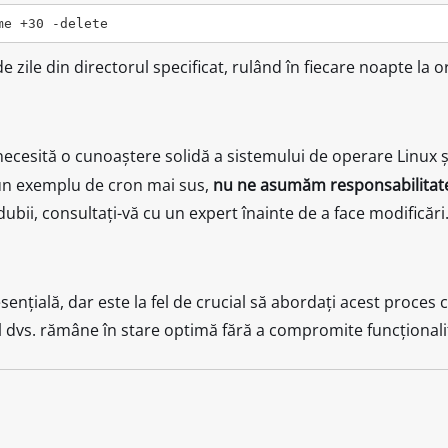
e zile din directorul specificat, rulând în fiecare noapte la o
ecesită o cunoaștere solidă a sistemului de operare Linux ș
i un exemplu de cron mai sus,
nu ne asumăm responsabilitat
ubii, consultați-vă cu un expert înainte de a face modificări
sențială, dar este la fel de crucial să abordați acest proces
 dvs. rămâne în stare optimă fără a compromite funcționalit