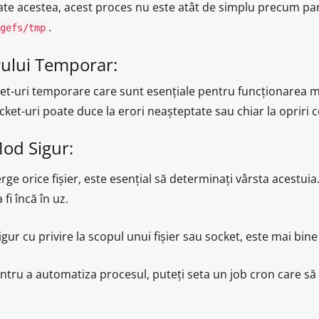
ate acestea, acest proces nu este atât de simplu precum pa
.
gefs/tmp
rului Temporar:
ket-uri temporare care sunt esențiale pentru funcționarea mu
ket-uri poate duce la erori neașteptate sau chiar la opriri c
Mod Sigur:
erge orice fișier, este esențial să determinați vârsta acestuia.
fi încă în uz.
igur cu privire la scopul unui fișier sau socket, este mai bine
entru a automatiza procesul, puteți seta un job cron care să