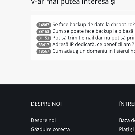
V-ar mai putea interesa și
Se face backup de date la chroot.ro?
14867
Cum se poate face backup la o bază
33163
Pot să trimit email dar nu pot să pr
31153
Adresă IP dedicată, ce beneficii am ?
53417
Cum adaug un domeniu in fisierul ho
18567
DESPRE NOI
ÎNTRE
Despre noi
Baza d
Găzduire corectă
Plăţi ş