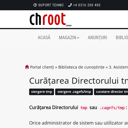
SUPORT TEHNIC
+4 0316 200 400
ACASĂ
MAGAZIN
ANUNȚURI
BIBLI
Portal clienți
»
Biblioteca de cunoștințe
»
3. Asiste
Curățarea Directorului 
stergere tmp
stergere .cagefs/tmp
curatare director t
Curățarea Directorului
sau
tmp
.cagefs/tmp
Orice administrator de sistem sau utilizator 