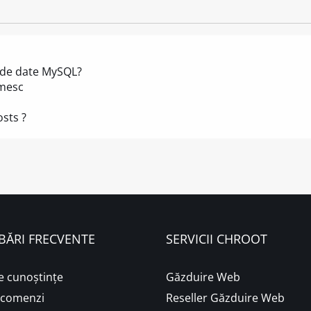
 de date MySQL?
imesc
sts ?
BĂRI FRECVENTE
SERVICII CHROOT
e cunoștințe
Găzduire Web
i comenzi
Reseller Găzduire Web