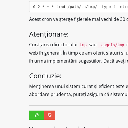
Acest cron va șterge fișierele mai vechi de 30 d
Atenționare:
Curățarea directorului
sau
n
tmp
.cagefs/tmp
web în general. În timp ce am oferit sfaturi ș
în urma implementării sugestiilor. Dacă aveți d
Concluzie:
Menținerea unui sistem curat și eficient este e
abordare prudentă, puteți asigura că sistemul