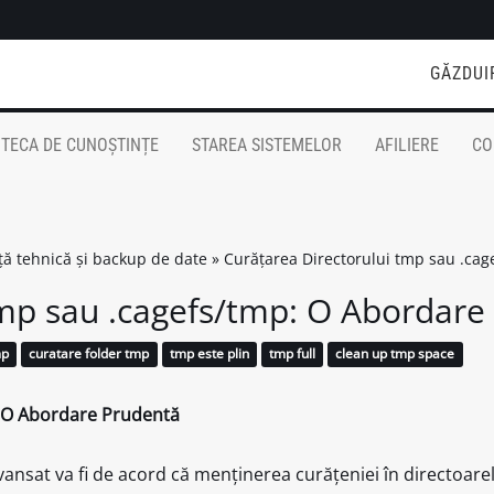
GĂZDUI
OTECA DE CUNOȘTINȚE
STAREA SISTEMELOR
AFILIERE
CO
nță tehnică și backup de date
»
Curățarea Directorului tmp sau .ca
tmp sau .cagefs/tmp: O Abordare
mp
curatare folder tmp
tmp este plin
tmp full
clean up tmp space
: O Abordare Prudentă
avansat va fi de acord că menținerea curățeniei în directoar