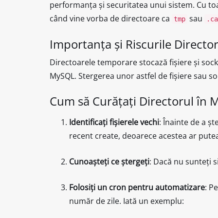
performanța și securitatea unui sistem. Cu to
când vine vorba de directoare ca
sau
tmp
.ca
Importanța și Riscurile Directo
Directoarele temporare stocază fișiere și soc
MySQL. Stergerea unor astfel de fișiere sau soc
Cum să Curățați Directorul în 
Identificați fișierele vechi
: Înainte de a șt
recent create, deoarece acestea ar putea 
Cunoașteți ce ștergeți
: Dacă nu sunteți s
Folosiți un cron pentru automatizare
: P
număr de zile. Iată un exemplu: