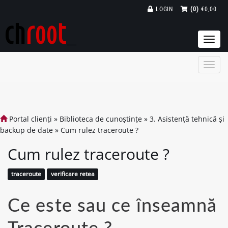
LOGIN
(0)
€0,00
Togg
navi
Portal clienți
»
Biblioteca de cunoștințe
»
3. Asistență tehnică și
backup de date
»
Cum rulez traceroute ?
Cum rulez traceroute ?
traceroute
verificare retea
Ce este sau ce înseamnă