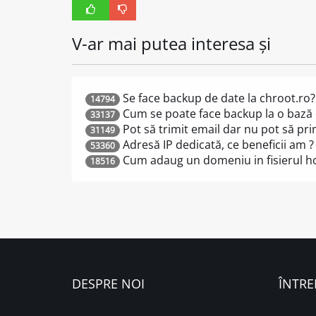
V-ar mai putea interesa și
Se face backup de date la chroot.ro?
14794
Cum se poate face backup la o bază
33137
Pot să trimit email dar nu pot să pr
31149
Adresă IP dedicată, ce beneficii am ?
53360
Cum adaug un domeniu in fisierul ho
18516
DESPRE NOI
ÎNTRE