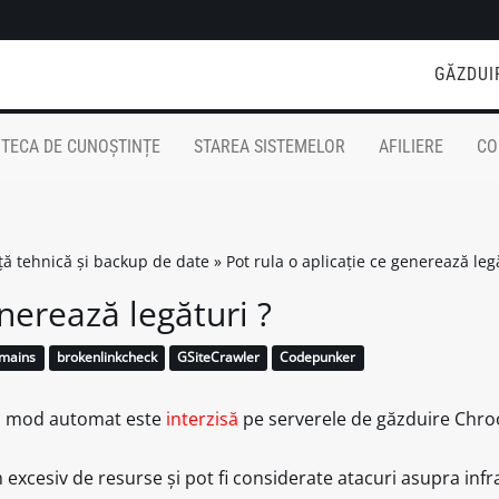
GĂZDUI
OTECA DE CUNOȘTINȚE
STAREA SISTEMELOR
AFILIERE
CO
nță tehnică și backup de date
»
Pot rula o aplicație ce generează leg
enerează legături ?
mains
brokenlinkcheck
GSiteCrawler
Codepunker
 în mod automat este
interzisă
pe serverele de găzduire Chro
m excesiv de resurse și pot fi considerate atacuri asupra infr