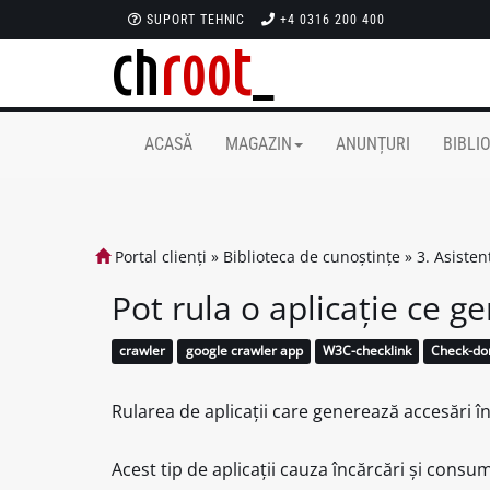
SUPORT TEHNIC
+4 0316 200 400
ACASĂ
MAGAZIN
ANUNȚURI
BIBLI
Portal clienți
»
Biblioteca de cunoștințe
»
3. Asiste
Pot rula o aplicație ce g
crawler
google crawler app
W3C-checklink
Check-do
Rularea de aplicații care generează accesări
Acest tip de aplicații cauza încărcări și consu