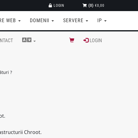
LOGIN
(0)
€0,00
RE WEB
DOMENII
SERVERE
IP
NTACT
LOGIN
ături ?
ot.
astructurii Chroot.