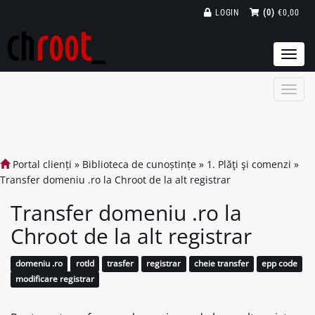
LOGIN
(0)
€0,00
Togg
navi
Portal clienți
»
Biblioteca de cunoștințe
»
1. Plăţi şi comenzi
»
Transfer domeniu .ro la Chroot de la alt registrar
Transfer domeniu .ro la
Chroot de la alt registrar
domeniu .ro
rotld
trasfer
registrar
cheie transfer
epp code
modificare registrar