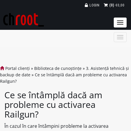
LOGIN
(0)
€0,00
Togg
navi
Portal clienți
»
Biblioteca de cunoștințe
»
3. Asistență tehnică și
backup de date
»
Ce se întâmplă dacă am probleme cu activarea
Railgun?
Ce se întâmplă dacă am
probleme cu activarea
Railgun?
În cazul în care întâmpini probleme la activarea