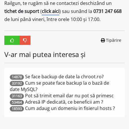
Railgun, te rugăm să ne contactezi deschizând un
tichet de suport
(
click aici
) sau sunând la
0731 247 668
de luni până vineri, între orele 10:00 și 17:00.
Tipărire
V-ar mai putea interesa și
Se face backup de date la chroot.ro?
14878
Cum se poate face backup la o bază de
33192
date MySQL?
Pot să trimit email dar nu pot să primesc
31163
Adresă IP dedicată, ce beneficii am ?
53464
Cum adaug un domeniu in fisierul hosts ?
18593