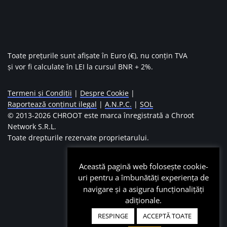
Toate prețurile sunt afișate în Euro (€), nu conțin TVA
și vor fi calculate în LEI la cursul BNR + 2%.
Termeni și Condiții
|
Despre Cookie
|
Raportează conținut ilegal
|
A.N.P.C.
|
SOL
© 2013-
2026 CHROOT este marca înregistrată a Chroot
Network S.R.L.
Toate drepturile rezervate proprietarului.
Această pagină web folosește cookie-
uri pentru a îmbunătăți experiența de
navigare și a asigura funcționalițăți
adiționale.
RESPINGE
ACCEPTĂ TOATE