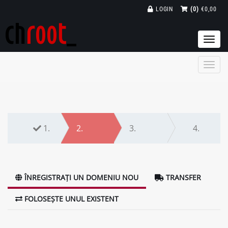
LOGIN
(0)
€0,00
Togg
navi
1.
2.
3.
4.
ÎNREGISTRAȚI UN DOMENIU NOU
TRANSFER
FOLOSEȘTE UNUL EXISTENT